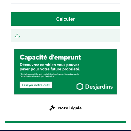
1
5
a
n
s
H
e
b
d
o
m
a
d
a
i
r
e
Calculer
2
0
a
n
s
A
u
x
2
s
e
m
a
i
n
e
s
2
5
a
n
s
M
e
n
s
u
e
l
l
e
Note légale