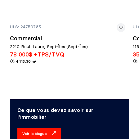
ULS: 24750785
UL
Commercial
C
2210 Boul. Laure, Sept-Îles (Sept-Îles)
119
78 000$ +TPS/TVQ
3
4 113,30 m²
Ce que vous devez savoir sur
l'immobilier
Voir le blogue