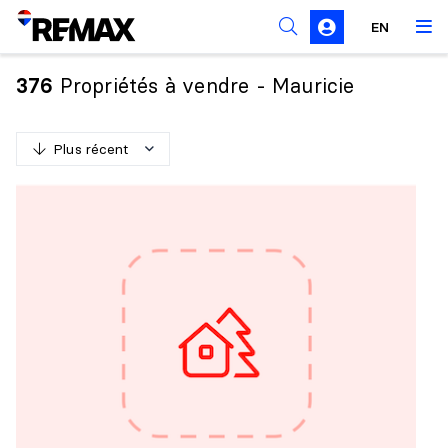
Règles de sollicitation
EN
Propriétés à vendre - Mauricie
376
Plus récent
P
l
u
s
r
é
c
e
n
t
M
o
i
n
s
r
é
c
e
n
t
P
l
u
s
c
h
e
r
M
o
i
n
s
c
h
e
r