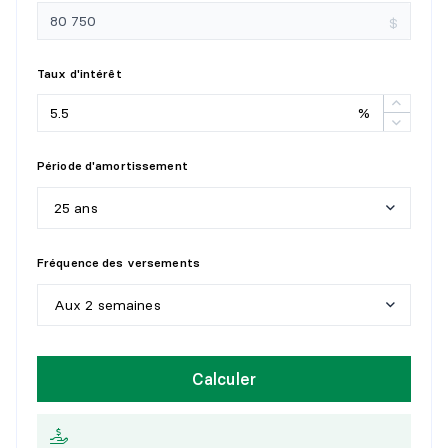
$
Taux d'intérêt
%
Période d'amortissement
25 ans
5
a
n
s
Fréquence des versements
1
0
a
n
s
Aux 2 semaines
1
5
a
n
s
H
e
b
d
o
m
a
d
a
i
r
e
Calculer
2
0
a
n
s
A
u
x
2
s
e
m
a
i
n
e
s
2
5
a
n
s
M
e
n
s
u
e
l
l
e