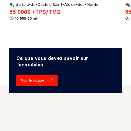
Rg du Lac-du-Castor, Saint-Alexis-des-Monts
Rg
85 000$ +TPS/TVQ
8
10 589,30 m²
Ce que vous devez savoir sur
l'immobilier
Voir le blogue