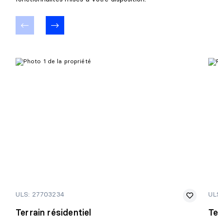
ULS: 27703234
UL
Terrain résidentiel
Te