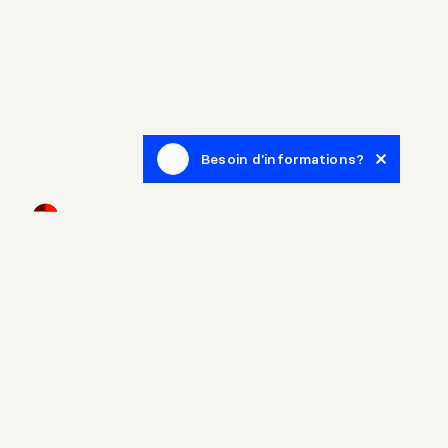
Besoin d'informations?
Infolettre
Inscrivez-vous afin de recevoir des articles de blogue en
lien avec le monde de l'immobilier.