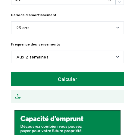
Période d'amortissement
25 ans
5
a
n
s
Fréquence des versements
1
0
a
n
s
Aux 2 semaines
1
5
a
n
s
H
e
b
d
o
m
a
d
a
i
r
e
Calculer
2
0
a
n
s
A
u
x
2
s
e
m
a
i
n
e
s
2
5
a
n
s
M
e
n
s
u
e
l
l
e