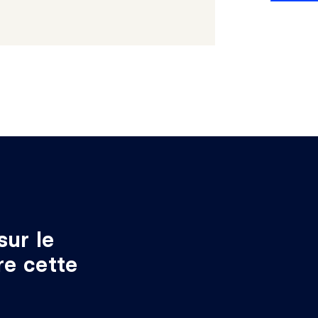
nombreux commerces et restaurants
es de proximité
 Avalanche)
agne
sur le
re cette