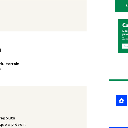
maps.apple/p/Udz~1q3P8IP7qb
1
0
1
5
té de Morin-Heights et de St-Sauveur et à
ntfort. Implanté sur une rue récemment
2
0
ertoriée encore), ce lot offre
aturel exceptionnel.
2
5
n
 franc avec une pente naturelle orientée
minosité et optimiser la conception d'une
du terrain
²
ige assujetti à un guide architectural,
mobilière soutenue.
'égouts
que à prévoir,