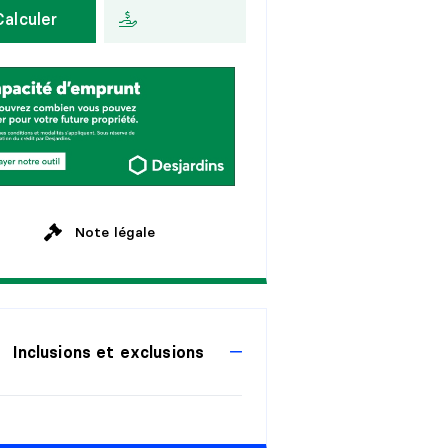
Calculer
a
n
s
A
u
x
2
s
e
m
a
i
n
e
s
a
n
s
M
e
n
s
u
e
l
l
e
a
n
s
a
n
s
Note légale
Inclusions et exclusions