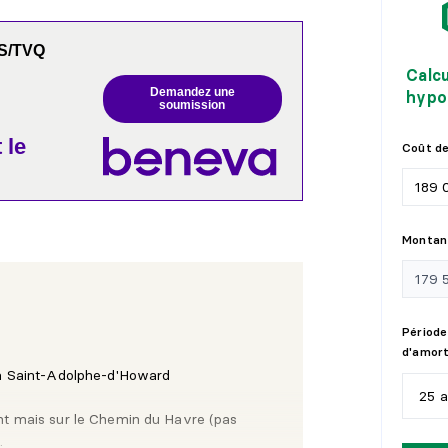
PS/TVQ
Calc
Demandez une
hypo
soumission
 le
Coût de
Montant
Période
d'amor
e à Saint-Adolphe-d'Howard
25 
nt mais sur le Chemin du Havre (pas
.
5
a