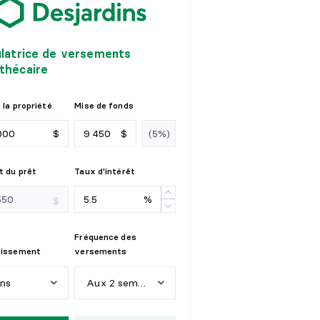
ulatrice de versements
thécaire
 la propriété
Mise de fonds
$
$
 du prêt
Taux d'intérêt
%
$
Fréquence des
tissement
versements
ans
Aux 2 semaines
n
s
H
e
b
d
o
m
a
d
a
i
r
e