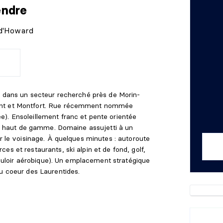
endre
-d'Howard
ué dans un secteur recherché près de Morin-
ont et Montfort. Rue récemment nommée
). Ensoleillement franc et pente orientée
iel haut de gamme. Domaine assujetti à un
ur le voisinage. À quelques minutes : autoroute
es et restaurants, ski alpin et de fond, golf,
(couloir aérobique). Un emplacement stratégique
au coeur des Laurentides.