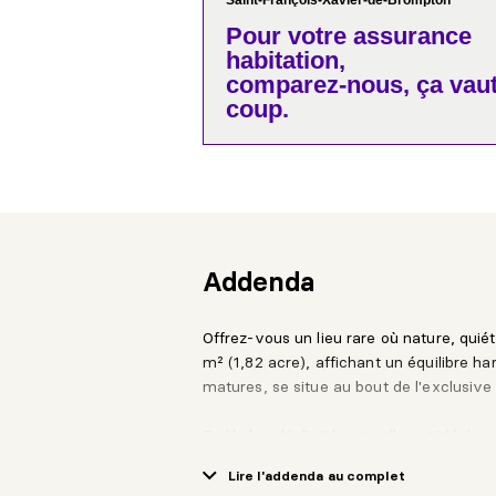
Saint-François-Xavier-de-Brompton
Pour votre
assurance
habitation,
comparez-nous,
ça vaut
coup.
Addenda
Offrez-vous un lieu rare où nature, quié
m² (1,82 acre), affichant un équilibre ha
matures, se situe au bout de l'exclusive 
Sa légère déclivité naturelle est idéale
gamme avec rez-de-jardin, permettant u
Lire l'addenda au complet
fluide avec l'environnement. Sans aucun 