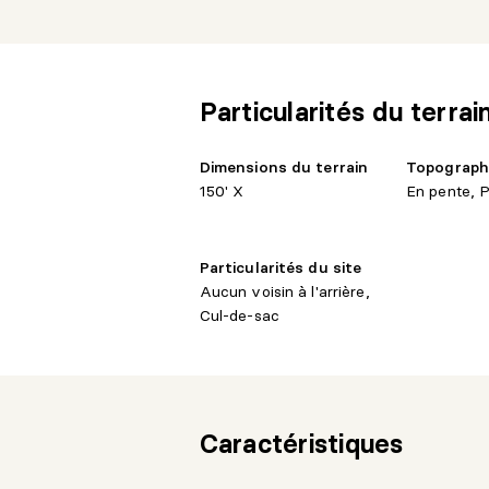
intimité totale, d'une nature à perte de 
grâce à son orientation plein sud à l'arri
donner vie à votre projet de rêve.
Particularités du terrai
Dimensions du terrain
Topograph
150' X
En pente, P
Particularités du site
Aucun voisin à l'arrière,
Cul-de-sac
Caractéristiques