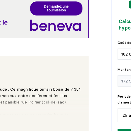
Demandez une
soumission
Calc
 le
hypo
Coût de
Montant
tude . Ce magnifique terrain boisé de 7 381
rmonieux entre conifères et feuillus
Période
et paisible rue Poirier (cul-de-sac).
d'amor
 pour concevoir une propriété haut de
25 
ne intégration architecturale élégante et
voisin à l'arrière, vous profiterez d'une
5
a