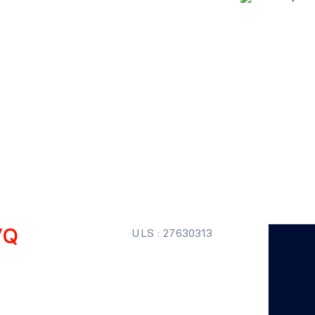
VQ
ULS : 27630313