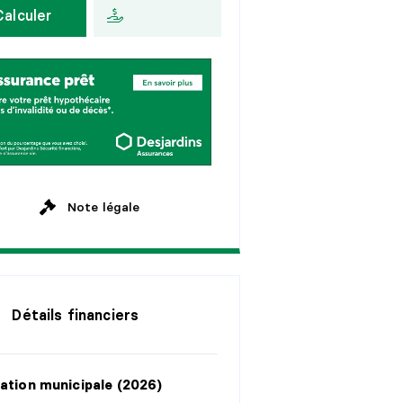
Calculer
a
n
s
A
u
x
2
s
e
m
a
i
n
e
s
a
n
s
M
e
n
s
u
e
l
l
e
a
n
s
a
n
s
Note légale
Détails financiers
ation municipale (2026)