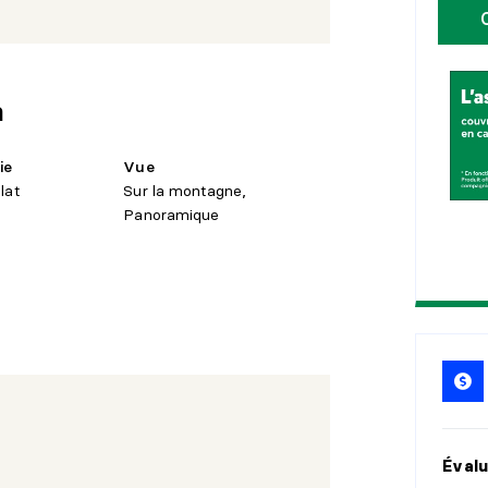
vue et de couchers de soleil spectaculaires
ère. Un véritable terrain d'exception pour
1
0
1
5
n
2
0
ie
Vue
2
5
lat
Sur la montagne,
Panoramique
Évalu