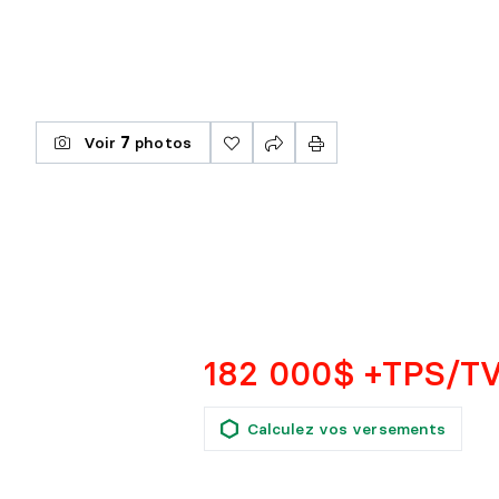
Voir
7
photos
182 000$ +TPS/T
Calculez vos versements