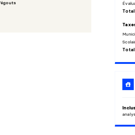
'égouts
Évalua
Total
Taxe
Munic
Scolai
Total
Inclu
analys