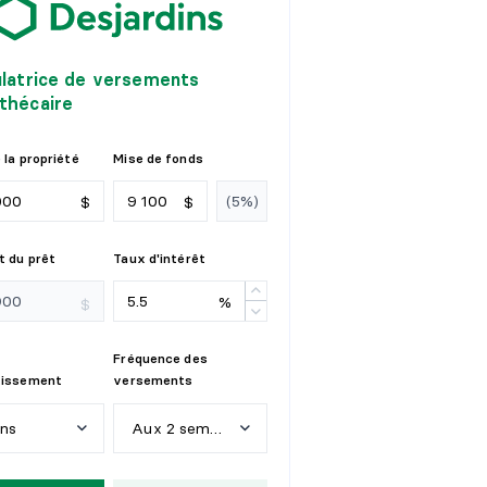
ulatrice de versements
thécaire
 la propriété
Mise de fonds
$
$
 du prêt
Taux d'intérêt
%
$
Fréquence des
tissement
versements
ans
Aux 2 semaines
n
s
H
e
b
d
o
m
a
d
a
i
r
e