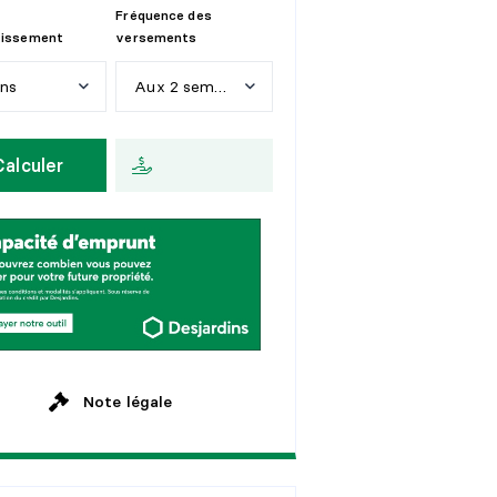
Fréquence des
tissement
versements
ans
Aux 2 semaines
n
s
H
e
b
d
o
m
a
d
a
i
r
e
Calculer
a
n
s
A
u
x
2
s
e
m
a
i
n
e
s
a
n
s
M
e
n
s
u
e
l
l
e
a
n
s
a
n
s
Note légale