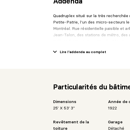
Addenda
Quadruplex situé sur la très recherché
Petite-Patrie, l'un des micro-secteurs l
Montréal. Rue résidentielle paisible et
Jean-Talon, des stations de métro, des 
indépendants, restaurants réputés et 
urbain complet alliant qualité de vie et a
Lire l'addenda au complet
L'immeuble comprend quatre logements 
demande locative soutenue et une stabil
positionnement actuel des loyers laisse
selon la stratégie de gestion retenue, of
Particularités du bâtim
rendement.
La propriété bénéficie également d'un ga
Dimensions
Année de 
atout distinctif dans ce secteur central
25' X 53' 3"
1922
ajoutée significative.
Rosemont--Petite-Patrie se distingue pa
Revêtement de la
Garage
attractivité. Plusieurs immeubles avoisin
toiture
Détaché