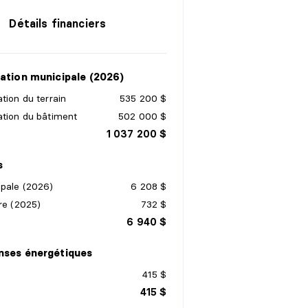
Détails financiers
ation municipale (2026)
tion du terrain
535 200 $
ation du bâtiment
502 000 $
1 037 200 $
s
ipale (2026)
6 208 $
re (2025)
732 $
6 940 $
nses énergétiques
415 $
415 $