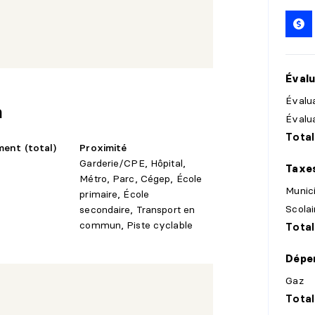
ersions résidentielles, contribuant à la
e dynamique témoigne du potentiel à moyen
locatif que patrimonial.
ée, incluant professionnels et jeunes
Évalu
ain, vert et structuré. À terme, la
ent également représenter une opportunité
Évalua
n
t souhaitant s'établir dans l'un des
Évalu
ssement.
Total
ent (total)
Proximité
27 seront de 47 388$
Garderie/CPE, Hôpital,
Taxe
Métro, Parc, Cégep, École
Munic
primaire, École
Scolai
secondaire, Transport en
commun, Piste cyclable
Total
Dépe
Gaz
Total