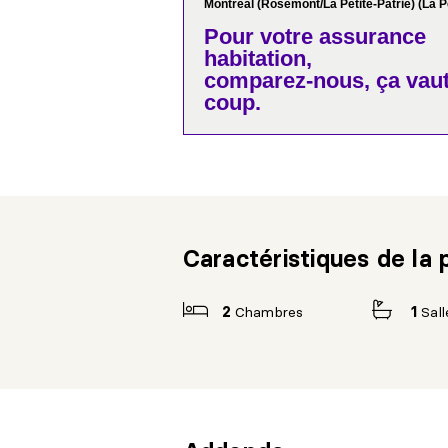
Montréal (Rosemont/La Petite-Patrie) (La Pe
Pour votre
assurance
habitation,
comparez-nous,
ça vaut
coup.
Caractéristiques de la 
2
Chambres
1
Sall