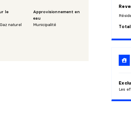
Reven
ur le
Approvisionnement en
Réside
eau
 Gaz naturel
Municipalité
Total
Exclu
Les ef