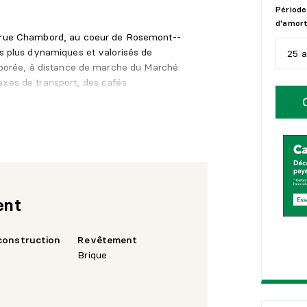
Période
d'amor
e rue Chambord, au coeur de Rosemont--
es plus dynamiques et valorisés de
25 
 arborée, à distance de marche du Marché
axes de transport, des cafés
5
a
commerces de proximité. Un environnement
ccessibilité.
1
0
de type 4½. La localisation assure une
1
5
ité d'occupation appréciable. Le
2
0
 place à une optimisation progressive
frant ainsi un potentiel d'amélioration du
2
5
ent
rage détaché accessible par la ruelle, un
construction
Revêtement
 où le stationnement représente une valeur
Brique
r son évolution constante et sa forte
ants ont fait l'objet de rénovations