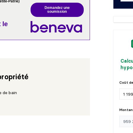
tite-Patrie)
Demandez une
soumission
 le
Calc
hypo
propriété
Coût de
e de bain
Montant