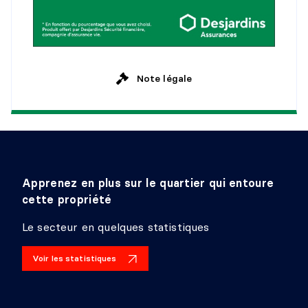
CHAMBRE À COUCHER
Niveau :
1er niveau/RDC
Dimensions :
7'3" X 10'11"
Note légale
Revêtement :
Bois
Détails :
SALLE DE BAINS
Niveau :
1er niveau/RDC
Dimensions :
7'2" X 5'3"
Apprenez en plus sur le quartier qui entoure
Revêtement :
Plancher flottant
cette propriété
Détails :
Le secteur en quelques statistiques
Voir les statistiques
HALL D'ENTRÉE/VESTIBULE