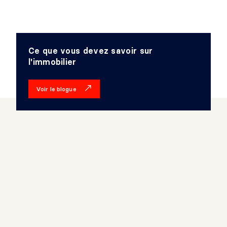
Niveau :
2e niveau
Dimensions :
8'11" X 14'1"
Revêtement :
Plancher flottant
Détails :
Ce que vous devez savoir sur
l'immobilier
CHAMBRE À COUCHER
Voir le blogue
Niveau :
2e niveau
Dimensions :
11'6" X 13'6"
Revêtement :
Contre-plaqué bois
Détails :
CHAMBRE À COUCHER
Niveau :
2e niveau
Dimensions :
11'10" X 12'3" irr.
Revêtement :
Plancher flottant
Détails :
Laveuse-sécheuse