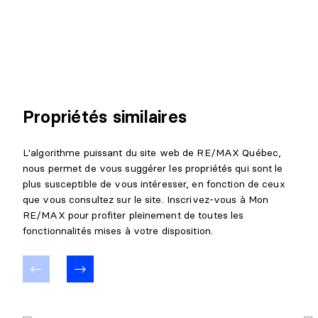
CHAMBRE À COUCHER PRINCIPALE
Niveau :
2e niveau
Dimensions :
11'8" X 11'2"
Revêtement :
Couvre-sols souples
Détails :
Propriétés similaires
CHAMBRE À COUCHER
Niveau :
2e niveau
L'algorithme puissant du site web de RE/MAX Québec,
Dimensions :
11'1" X 12'2"
nous permet de vous suggérer les propriétés qui sont le
Revêtement :
Couvre-sols souples
plus susceptible de vous intéresser, en fonction de ceux
Détails :
que vous consultez sur le site. Inscrivez-vous à Mon
RE/MAX pour profiter pleinement de toutes les
SALLE DE BAINS
fonctionnalités mises à votre disposition.
Niveau :
2e niveau
Dimensions :
4'3" X 6'9" irr.
Revêtement :
Céramique
Détails :