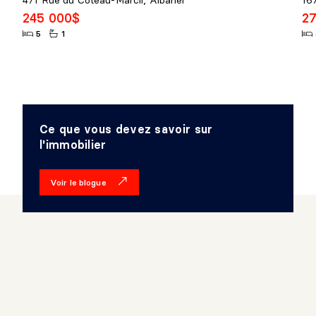
245 000$
2
5
1
Ce que vous devez savoir sur
l'immobilier
Voir le blogue