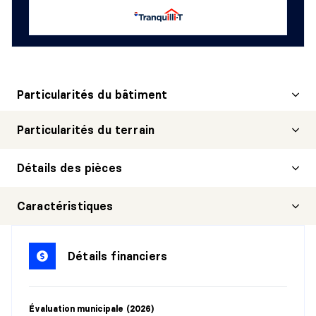
Particularités du bâtiment
Particularités du terrain
Détails des pièces
HALL D'ENTRÉE/VESTIBULE
Caractéristiques
Niveau :
1er niveau/RDC
Dimensions :
10'5" X 5'4"
Détails financiers
Revêtement :
Linoléum
Détails :
Évaluation municipale (2026)
CUISINE