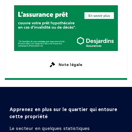
Revêtement :
Plancher flottant
Détails :
SALLE DE LAVAGE
Niveau :
Sous-sol 1
Dimensions :
12'3" X 9'4"
Revêtement :
Plancher flottant
Détails :
Note légale
ATELIER
Niveau :
Sous-sol 1
Dimensions :
12'0" X 14'8"
Revêtement :
Béton
Détails :
Apprenez en plus sur le quartier qui entoure
cette propriété
SALLE DE BAINS
Le secteur en quelques statistiques
Niveau :
Sous-sol 1