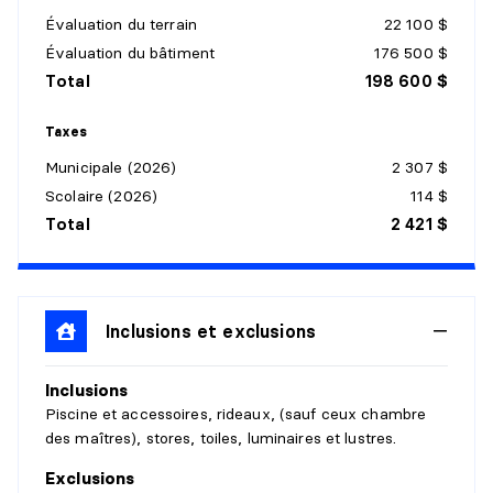
Évaluation du terrain
22 100 $
Niveau :
1er niveau/RDC
Évaluation du bâtiment
176 500 $
Dimensions :
22'6" X 16'1"
Total
198 600 $
Revêtement :
Linoléum
Détails :
Taxes
Municipale (2026)
2 307 $
SALON
Scolaire (2026)
114 $
Niveau :
1er niveau/RDC
Total
2 421 $
Dimensions :
16'11" X 18'7"
Revêtement :
Plancher flottant
Détails :
Inclusions et exclusions
SALLE DE BAINS
Inclusions
Niveau :
1er niveau/RDC
Piscine et accessoires, rideaux, (sauf ceux chambre
Dimensions :
9'5" X 6'6"
des maîtres), stores, toiles, luminaires et lustres.
Revêtement :
Linoléum
Détails :
Exclusions