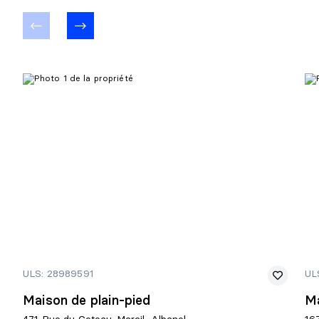
ULS: 28989591
UL
Maison de plain-pied
Ma
471 Rue du Coteau-Marcil, Albanel
16