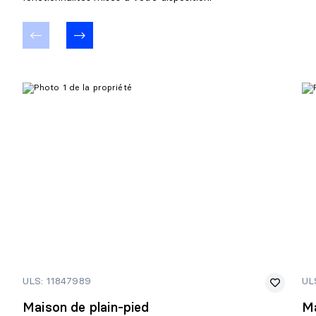
ULS: 11847989
UL
Maison de plain-pied
Ma