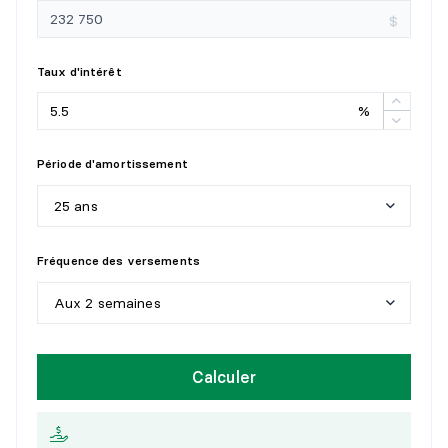
$
CHAMBRE À COUCHER
Taux d'intérêt
Niveau :
Sous-sol 1
%
Dimensions :
9'7" X 8'6"
Revêtement :
Plancher flottant
Détails :
Période d'amortissement
CHAMBRE À COUCHER
25 ans
Niveau :
Sous-sol 1
5
a
n
s
Fréquence des versements
Dimensions :
9'7" X 10'9"
Revêtement :
Plancher flottant
1
0
a
n
s
Aux 2 semaines
Détails :
1
5
a
n
s
H
e
b
d
o
m
a
d
a
i
r
e
RANGEMENT
Calculer
2
0
a
n
s
A
u
x
2
s
e
m
a
i
n
e
s
Niveau :
Sous-sol 1
2
5
a
n
s
Dimensions :
11'10" X 9'3"
M
e
n
s
u
e
l
l
e