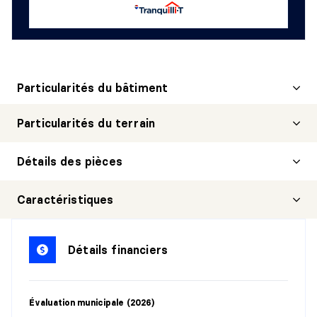
Particularités du bâtiment
Particularités du terrain
Détails des pièces
CUISINE
Caractéristiques
Niveau :
1er niveau/RDC
Dimensions :
13'2" X 10'9"
Détails financiers
Revêtement :
Linoléum
Détails :
Évaluation municipale (2026)
SALON