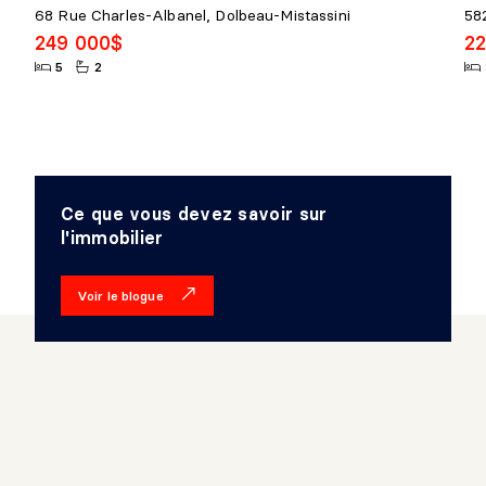
68 Rue Charles-Albanel, Dolbeau-Mistassini
58
249 000$
2
5
2
Ce que vous devez savoir sur
l'immobilier
Voir le blogue