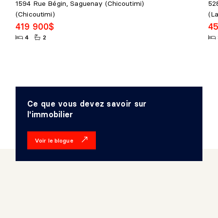
1594 Rue Bégin, Saguenay (Chicoutimi)
52
(Chicoutimi)
(La
419 900$
4
4
2
Ce que vous devez savoir sur
l'immobilier
Voir le blogue