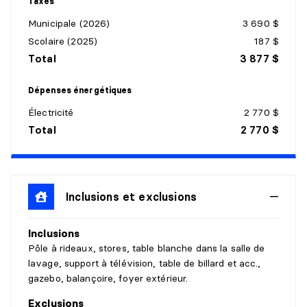
Taxes
Municipale (2026)
3 690 $
SALLE À MANGER
Scolaire (2025)
187 $
Niveau :
1er niveau/RDC
Total
3 877 $
Dimensions :
6'5" X 10'7"
Revêtement :
Bois
Dépenses énergétiques
Détails :
Électricité
2 770 $
Total
2 770 $
SOLARIUM/VERRIÈRE
Niveau :
1er niveau/RDC
Dimensions :
11'8" X 15'3"
Revêtement :
Inclusions et exclusions
Bois
Détails :
Inclusions
SALLE DE BAINS
Pôle à rideaux, stores, table blanche dans la salle de
lavage, support à télévision, table de billard et acc.,
Niveau :
1er niveau/RDC
gazebo, balançoire, foyer extérieur.
Dimensions :
10'7" X 4'10"
Exclusions
Revêtement :
Céramique