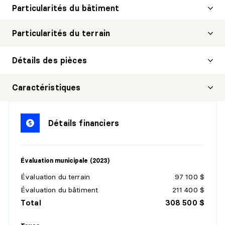
Particularités du bâtiment
Particularités du terrain
Détails des pièces
SALON
Caractéristiques
Niveau :
1er niveau/RDC
Dimensions :
11'4" X 14'4"
Détails financiers
Revêtement :
Bois
Détails :
Évaluation municipale (2023)
CUISINE
Évaluation du terrain
97 100 $
Niveau :
1er niveau/RDC
Évaluation du bâtiment
211 400 $
Dimensions :
12'6" X 13'4"
Total
308 500 $
Revêtement :
Bois
Détails :