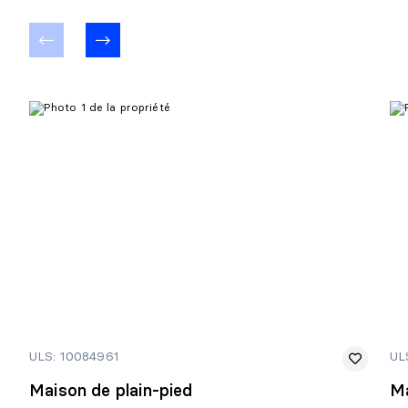
ULS: 10084961
UL
Maison de plain-pied
Ma