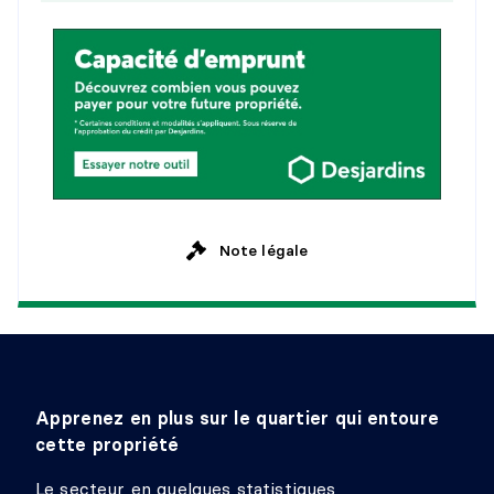
Niveau :
Sous-sol 1
Dimensions :
10'7" X 8'7"
Revêtement :
Céramique
Détails :
CHAMBRE À COUCHER
Niveau :
Sous-sol 1
Dimensions :
11'3" X 10'5"
Revêtement :
Bois
Note légale
Détails :
Apprenez en plus sur le quartier qui entoure
cette propriété
Le secteur en quelques statistiques