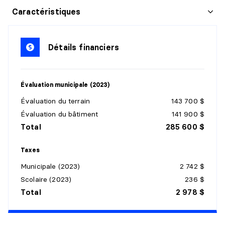
SALLE À MANGER
Caractéristiques
Niveau :
1er niveau/RDC
Dimensions :
10'5" X 11'0"
Détails financiers
Revêtement :
Linoléum
Détails :
Évaluation municipale (2023)
CUISINE
Évaluation du terrain
143 700 $
Niveau :
1er niveau/RDC
Évaluation du bâtiment
141 900 $
Dimensions :
8'7" X 11'0"
Total
285 600 $
Revêtement :
Linoléum
Détails :
Taxes
Municipale (2023)
2 742 $
SALON
Scolaire (2023)
236 $
Niveau :
1er niveau/RDC
Total
2 978 $
Dimensions :
13'4" X 14'10"
Revêtement :
Bois
Détails :