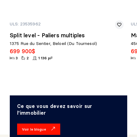
ULS: 23535962
UL
Split level - Paliers multiples
Ma
1375 Rue du Sentier, Beloeil (Du Tournesol)
45
699 900$
6
3
2
1 136 pi²
Ce que vous devez savoir sur
l'immobilier
Voir le blogue