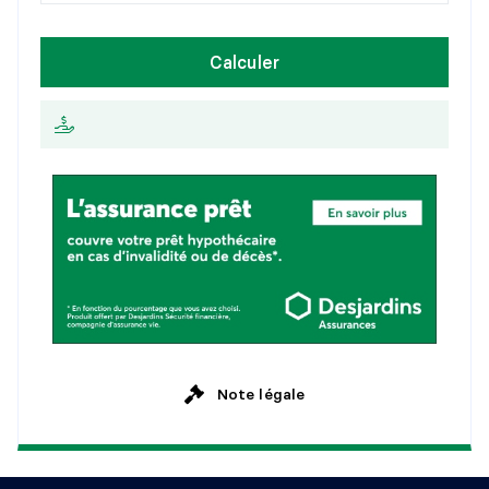
1
5
a
n
s
H
e
b
d
o
m
a
d
a
i
r
e
Calculer
2
0
a
n
s
A
u
x
2
s
e
m
a
i
n
e
s
2
5
a
n
s
M
e
n
s
u
e
l
l
e
Note légale