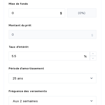
Revêtement :
Plancher flottant
Mise de fonds
Détails :
$
SALLE DE BAINS
Montant du prêt
Niveau :
Sous-sol 1
Dimensions :
5'1" X 8'6"
$
Revêtement :
Céramique
Détails :
Taux d'intérêt
SALLE FAMILIALE
%
Niveau :
Sous-sol 1
Période d'amortissement
Dimensions :
17'3" X 23'0"
Revêtement :
Béton
25 ans
Détails :
5
a
n
s
Fréquence des versements
1
0
a
n
s
Aux 2 semaines