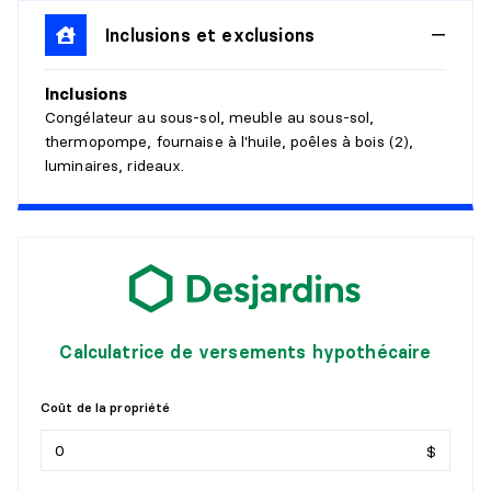
Inclusions et exclusions
CHAMBRE À COUCHER PRINCIPALE
Inclusions
Niveau :
1er niveau/RDC
Congélateur au sous-sol, meuble au sous-sol,
Dimensions :
10'4" X 12'1"
thermopompe, fournaise à l'huile, poêles à bois (2),
Revêtement :
Plancher flottant
luminaires, rideaux.
Détails :
CHAMBRE À COUCHER
Niveau :
1er niveau/RDC
Dimensions :
11'2" X 12'0"
Revêtement :
Plancher flottant
Détails :
Calculatrice de versements hypothécaire
CHAMBRE À COUCHER
Coût de la propriété
Niveau :
1er niveau/RDC
$
Dimensions :
10'4" X 11'8"