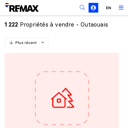
Règles de sollicitation
EN
Propriétés à vendre - Outaouais
1 222
Plus récent
P
l
u
s
r
é
c
e
n
t
M
o
i
n
s
r
é
c
e
n
t
P
l
u
s
c
h
e
r
M
o
i
n
s
c
h
e
r