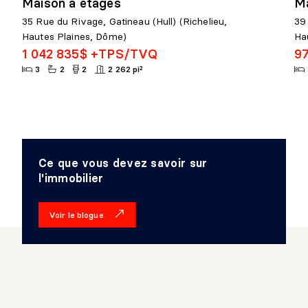
Maison à étages
Ma
35 Rue du Rivage, Gatineau (Hull) (Richelieu,
39 
Hautes Plaines, Dôme)
Ha
1 042 835$ +TPS/TVQ
9
3
2
2
2 262 pi²
Ce que vous devez savoir sur
l'immobilier
Voir le blogue