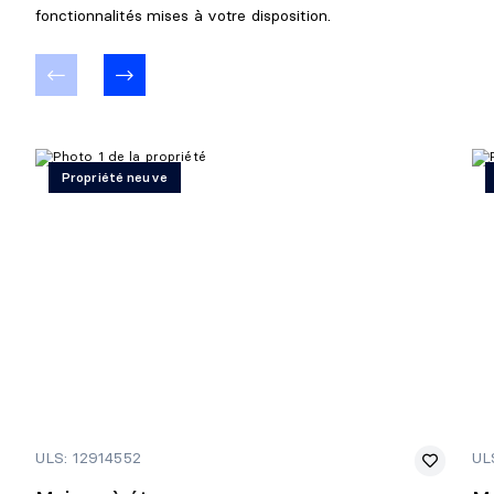
fonctionnalités mises à votre disposition.
Propriété neuve
ULS: 12914552
UL