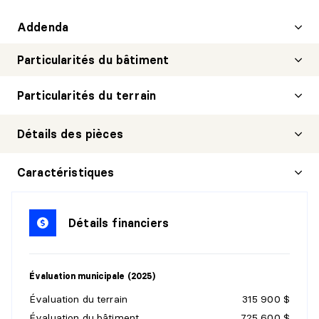
Addenda
Particularités du bâtiment
Particularités du terrain
Détails des pièces
HALL D'ENTRÉE/VESTIBULE
Caractéristiques
Niveau :
Rez-de-jardin
Dimensions :
12'9" X 10'1"
Détails financiers
Revêtement :
Céramique
Détails :
Évaluation municipale (2025)
ATELIER
Évaluation du terrain
315 900 $
Niveau :
Rez-de-jardin
Évaluation du bâtiment
725 600 $