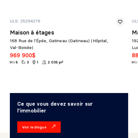
Dimensions :
4'11" X 6'10"
Revêtement :
Béton
Détails :
ULS: 25294219
UL
Maison à étages
Ma
168 Rue de l'Épée, Gatineau (Gatineau) (Hôpital,
19
Val-Boisée)
Lu
969 900$
8
5
3
1
2 035 pi²
Ce que vous devez savoir sur
l'immobilier
Voir le blogue