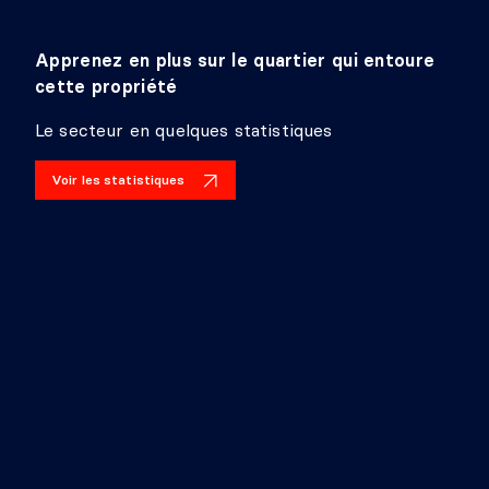
SALLE DE BAINS
Apprenez en plus sur le quartier qui entoure
Niveau :
2e niveau
cette propriété
Dimensions :
10'1" X 5'3"
Revêtement :
Céramique
Le secteur en quelques statistiques
Détails :
Voir les statistiques
CHAMBRE À COUCHER
Niveau :
2e niveau
Dimensions :
10'1" X 15'1"
Revêtement :
Bois
Détails :
HALL D'ENTRÉE/VESTIBULE
Niveau :
Sous-sol 1
Dimensions :
7'7" X 12'6"
Revêtement :
Plancher flottant