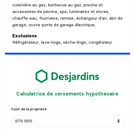
Dimensions :
18'3" X 14'9"
cuisinière au gaz, barbecue au gaz, piscine et
Revêtement :
Céramique
accessoires de piscine, spa, luminaires et stores,
Détails :
chauffe-eau, fournaise, remise, échangeur d'air, abri de
garage, ouvre-porte de garage électrique.
SOLARIUM/VERRIÈRE
Exclusions
Niveau :
1er niveau/RDC
Réfrigérateur, lave-linge, sèche-linge, congélateur.
Dimensions :
10'11" X 8'3"
Revêtement :
Bois
Détails :
SALLE D'EAU
Niveau :
1er niveau/RDC
Calculatrice de versements hypothécaire
Dimensions :
8'6" X 5'8"
Revêtement :
Céramique
Détails :
Coût de la propriété
$
SALLE DE LAVAGE