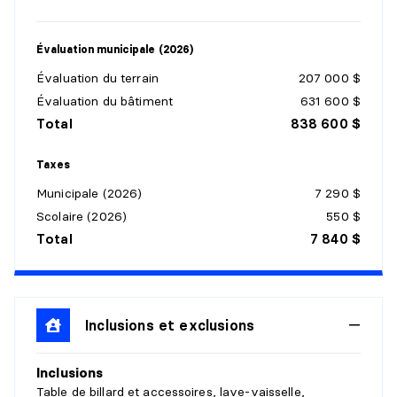
Détails :
Évaluation municipale (2026)
SALON
Évaluation du terrain
207 000 $
Niveau :
1er niveau/RDC
Évaluation du bâtiment
631 600 $
Dimensions :
17'7" X 17'2"
Total
838 600 $
Revêtement :
Bois
Détails :
Taxes
Municipale (2026)
7 290 $
CUISINE
Scolaire (2026)
550 $
Niveau :
1er niveau/RDC
Total
7 840 $
Dimensions :
12'3" X 10'0"
Revêtement :
Céramique
Détails :
Inclusions et exclusions
SALLE À MANGER
Inclusions
Niveau :
1er niveau/RDC
Table de billard et accessoires, lave-vaisselle,