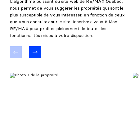
L'algorithme puissant du site web de RE/MAX Québec,
Revêtement :
Céramique
nous permet de vous suggérer les propriétés qui sont le
Détails :
plus susceptible de vous intéresser, en fonction de ceux
que vous consultez sur le site. Inscrivez-vous à Mon
SALLE FAMILIALE
RE/MAX pour profiter pleinement de toutes les
fonctionnalités mises à votre disposition.
Niveau :
Sous-sol 1
Dimensions :
24'6" X 20'2" irr.
Revêtement :
Plancher flottant
Détails :
CHAMBRE À COUCHER
Niveau :
Sous-sol 1
Dimensions :
12'11" X 13'1"
Revêtement :
Plancher flottant
Détails :
ATELIER
Niveau :
Sous-sol 1