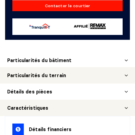
Contacter le courtier
Particularités du bâtiment
Particularités du terrain
Détails des pièces
HALL D'ENTRÉE/VESTIBULE
Caractéristiques
Niveau :
1er niveau/RDC
Dimensions :
6'7" X 8'1"
Détails financiers
Revêtement :
Céramique