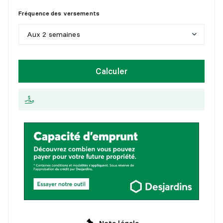
SALLE DE BAINS
5
a
n
s
Fréquence des versements
Niveau :
2e niveau
1
0
a
n
s
Aux 2 semaines
Dimensions :
12'7" X 8'11" irr.
Revêtement :
Céramique
1
5
a
n
s
H
e
b
d
o
m
a
d
a
i
r
e
Détails :
Calculer
2
0
a
n
s
A
u
x
2
s
e
m
a
i
n
e
s
CHAMBRE À COUCHER
2
5
a
n
s
M
e
n
s
u
e
l
l
e
Niveau :
2e niveau
Dimensions :
12'10" X 10'4" irr.
Revêtement :
Bois
Détails :
CHAMBRE À COUCHER PRINCIPALE
Niveau :
2e niveau
Dimensions :
17'9" X 13'1" irr.
Revêtement :
Bois
Détails :
Note légale