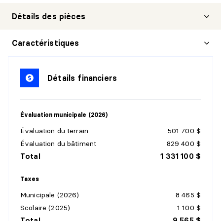
Détails des pièces
ENTRÉE
Caractéristiques
Niveau :
1er niveau/RDC
Dimensions :
5'7" X 4'7" irr.
Détails financiers
Revêtement :
Céramique
Détails :
Évaluation municipale (2026)
SALON
Évaluation du terrain
501 700 $
Niveau :
1er niveau/RDC
Évaluation du bâtiment
829 400 $
Dimensions :
17' X 14'2" irr.
Total
1 331 100 $
Revêtement :
Bois
Détails :
Taxes
Municipale (2026)
8 465 $
SALLE À MANGER
Scolaire (2025)
1 100 $
Niveau :
1er niveau/RDC
Total
9 565 $