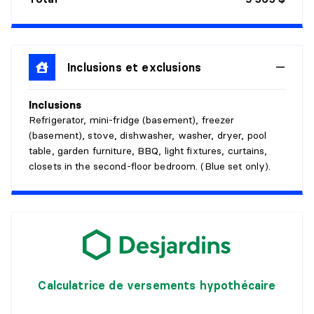
Dimensions :
16' X 12'3" irr.
Revêtement :
Bois
Détails :
Inclusions et exclusions
CUISINE
Inclusions
Niveau :
1er niveau/RDC
Refrigerator, mini-fridge (basement), freezer
Dimensions :
11'1" X 12'2" irr.
(basement), stove, dishwasher, washer, dryer, pool
Revêtement :
Céramique
table, garden furniture, BBQ, light fixtures, curtains,
Détails :
closets in the second-floor bedroom. (Blue set only).
COIN-REPAS
Niveau :
1er niveau/RDC
Dimensions :
4'2" X 6'10" irr.
Revêtement :
Bois
Détails :
Calculatrice de versements hypothécaire
SALLE D'EAU