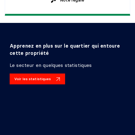
PENDERIE (WALK-IN)
Niveau :
2e niveau
Dimensions :
10'8" X 13'4" irr.
Revêtement :
Bois
Détails :
Apprenez en plus sur le quartier qui entoure
cette propriété
SALLE DE LAVAGE
Le secteur en quelques statistiques
Niveau :
2e niveau
Voir les statistiques
Dimensions :
4'9" X 4'3" irr.
Revêtement :
Céramique
Détails :
RANGEMENT
Niveau :
2e niveau
Dimensions :
5'11" X 7'3" irr.
Revêtement :
Céramique