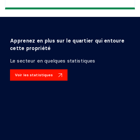
SALLE FAMILIALE
Niveau :
Sous-sol 2
Dimensions :
15'2" X 25'10"
Revêtement :
Époxy
Détails :
Apprenez en plus sur le quartier qui entoure
cette propriété
RANGEMENT
Le secteur en quelques statistiques
Niveau :
Sous-sol 2
Voir les statistiques
Dimensions :
6'8" X 12'8"
Revêtement :
Détails :