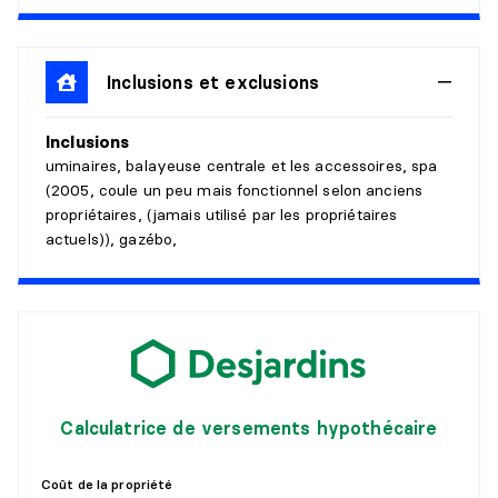
Revêtement :
Bois
Détails :
Inclusions et exclusions
CUISINE
Inclusions
Niveau :
1er niveau/RDC
uminaires, balayeuse centrale et les accessoires, spa
Dimensions :
10'5" X 14'
(2005, coule un peu mais fonctionnel selon anciens
Revêtement :
Bois
propriétaires, (jamais utilisé par les propriétaires
Détails :
actuels)), gazébo,
CHAMBRE À COUCHER PRINCIPALE
Niveau :
2e niveau
Dimensions :
11'4" X 13'6"
Revêtement :
Bois
Détails :
Calculatrice de versements hypothécaire
CHAMBRE À COUCHER
Coût de la propriété