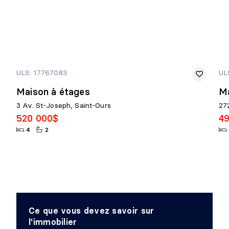
ULS: 17767083
UL
Maison à étages
Ma
3 Av. St-Joseph, Saint-Ours
27
520 000$
4
4
2
Ce que vous devez savoir sur
l'immobilier