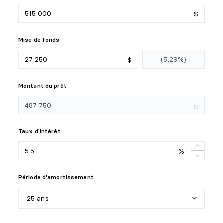
Niveau :
2e niveau
Dimensions :
9' X 12' irr.
$
Revêtement :
Bois
Détails :
Mise de fonds
SALLE DE BAINS
$
Niveau :
2e niveau
Montant du prêt
Dimensions :
9' X 9'2"
Revêtement :
Céramique
$
Détails :
Taux d'intérêt
CHAMBRE À COUCHER
%
Niveau :
2e niveau
Dimensions :
9' X 10'4"
Période d'amortissement
Revêtement :
Bois
Détails :
25 ans
SALLE FAMILIALE
5
a
n
s