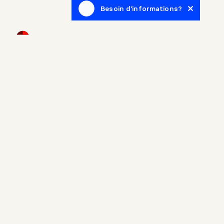
Besoin d'informations?
Infolettre
Inscrivez-vous afin de recevoir des articles de blogue en
lien avec le monde de l'immobilier.
Accueil
Propriétés