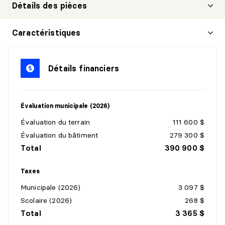
Détails des pièces
HALL D'ENTRÉE/VESTIBULE
Caractéristiques
Niveau :
1er niveau/RDC
Dimensions :
6'7" X 8'
Détails financiers
Revêtement :
Céramique
Détails :
Évaluation municipale (2026)
SALON
Évaluation du terrain
111 600 $
Niveau :
1er niveau/RDC
Évaluation du bâtiment
279 300 $
Dimensions :
12'4" X 13'
Total
390 900 $
Revêtement :
Bois
Détails :
Taxes
Municipale (2026)
3 097 $
SALLE À MANGER
Scolaire (2026)
268 $
Niveau :
1er niveau/RDC
Total
3 365 $
Dimensions :
10'5" X 15'