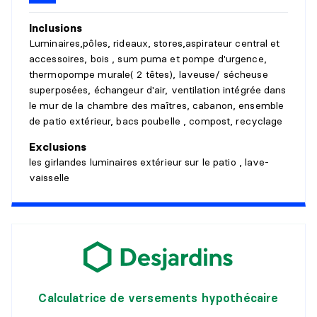
Inclusions
Niveau :
1er niveau/RDC
Luminaires,pôles, rideaux, stores,aspirateur central et
Dimensions :
5'10" X 5'5" irr.
accessoires, bois , sum puma et pompe d'urgence,
Revêtement :
Plancher flottant
thermopompe murale( 2 têtes), laveuse/ sécheuse
Détails :
superposées, échangeur d'air, ventilation intégrée dans
le mur de la chambre des maîtres, cabanon, ensemble
HALL D'ENTRÉE/VESTIBULE
de patio extérieur, bacs poubelle , compost, recyclage
Niveau :
1er niveau/RDC
Exclusions
Dimensions :
4'6" X 9'7" irr.
les girlandes luminaires extérieur sur le patio , lave-
Revêtement :
Plancher flottant
vaisselle
Détails :
accès extérieur arrière
SALLE DE BAINS
Niveau :
1er niveau/RDC
Dimensions :
9'6" X 14'4" irr.
Revêtement :
Plancher flottant
Calculatrice de versements hypothécaire
Détails :