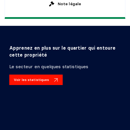
Note légale
Revêtement :
Béton
Détails :
escalier béton sortie ext.
ATELIER
Niveau :
Sous-sol 1
Dimensions :
18'9" X 14'5" irr.
Apprenez en plus sur le quartier qui entoure
Revêtement :
Béton
cette propriété
Détails :
Le secteur en quelques statistiques
CAVE/CHAMBRE FROIDE
Voir les statistiques
Niveau :
Sous-sol 1
Dimensions :
8'1" X 5'4" irr.
Revêtement :
Béton
Détails :