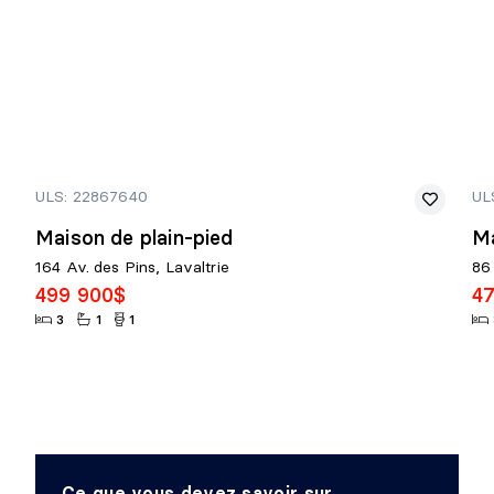
ULS: 22867640
UL
Maison de plain-pied
Ma
164 Av. des Pins, Lavaltrie
86
499 900$
4
3
1
1
Ce que vous devez savoir sur