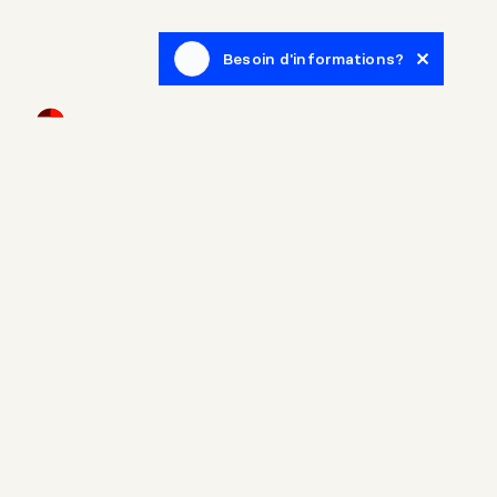
Besoin d'informations?
Infolettre
Inscrivez-vous afin de recevoir des articles de blogue en
lien avec le monde de l'immobilier.