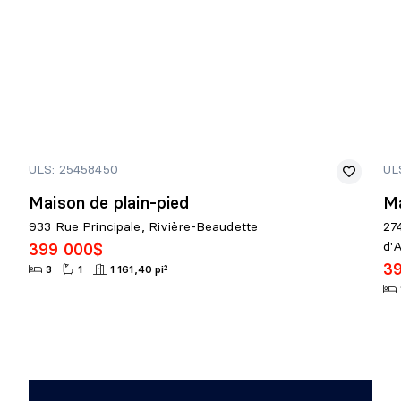
ULS: 25458450
UL
Maison de plain-pied
Ma
933 Rue Principale, Rivière-Beaudette
27
d'A
399 000$
3
3
1
1 161,40 pi²