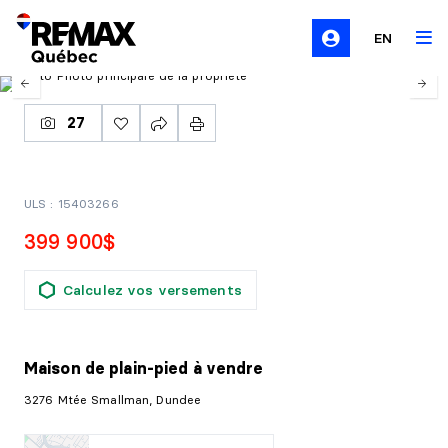
EN
27
ULS : 15403266
399 900$
Calculez vos versements
Maison de plain-pied
à vendre
3276 Mtée Smallman, Dundee