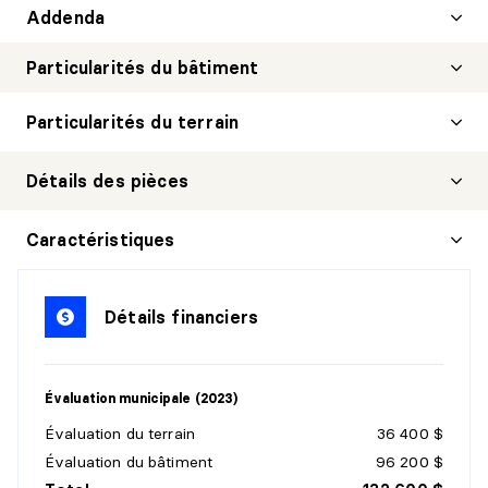
Addenda
Particularités du bâtiment
Particularités du terrain
Détails des pièces
HALL D'ENTRÉE/VESTIBULE
Caractéristiques
Niveau :
1er niveau/RDC
Dimensions :
40'8" X 64'8"
Détails financiers
Revêtement :
Bois
Détails :
Évaluation municipale (2023)
CUISINE
Évaluation du terrain
36 400 $
Niveau :
1er niveau/RDC
Évaluation du bâtiment
96 200 $
Dimensions :
9'9" X 10'9"