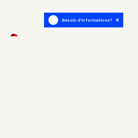
Besoin d'informations?
Infolettre
Inscrivez-vous afin de recevoir des articles de blogue en
lien avec le monde de l'immobilier.