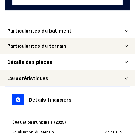
Particularités du bâtiment
Particularités du terrain
Détails des pièces
CUISINE
Caractéristiques
Niveau :
1er niveau/RDC
Dimensions :
13' X 14'
Détails financiers
Revêtement :
Tuiles
Détails :
Poêle à bois
Évaluation municipale (2025)
SALON
Évaluation du terrain
77 400 $