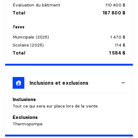
Niveau :
1er niveau/RDC
Évaluation du bâtiment
110 400 $
Dimensions :
10' X 10'
Total
187 800 $
Revêtement :
Détails :
Taxes
Municipale (2025)
1 470 $
CHAMBRE À COUCHER
Scolaire (2025)
114 $
Niveau :
1er niveau/RDC
Total
1 584 $
Dimensions :
10'4" X 12'
Revêtement :
Détails :
Inclusions et exclusions
SALLE DE BAINS
Inclusions
Niveau :
1er niveau/RDC
Tout ce qui sera sur place lors de la vente.
Dimensions :
10'4" X 10'4"
Revêtement :
Exclusions
Détails :
Thermopompe.
BOUDOIR