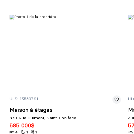
ULS: 15583791
UL
Maison à étages
Ma
370 Rue Guimont, Saint-Boniface
30
585 000$
5
4
1
1