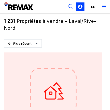
Règles de sollicitation
EN
Propriétés à vendre - Laval/Rive-
1 231
Nord
Plus récent
P
l
u
s
r
é
c
e
n
t
M
o
i
n
s
r
é
c
e
n
t
P
l
u
s
c
h
e
r
M
o
i
n
s
c
h
e
r