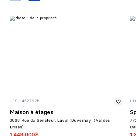
ULS: 14527675
UL
Maison à étages
Sp
3868 Rue du Sénateur, Laval (Duvernay) (Val des
77
Brises)
Car
1 449 000$
1 