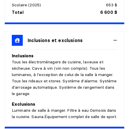
Scolaire (2025)
653 $
Niveau :
1er niveau/RDC
Total
6 600 $
Dimensions :
17'9" X 12'
Revêtement :
Bois
Détails :
Accès au jardin
Inclusions et exclusions
CUISINE
Inclusions
Niveau :
1er niveau/RDC
Tous les électroménagers de cuisine, laveuse et
Dimensions :
19'10" X 10'11"
sècheuse. Cave à vin (vin non compris). Tous les
Revêtement :
Céramique
luminaires, à l'exception de celui de la salle à manger.
Détails :
Tous les rideaux et stores. Système d'alarme. Système
d'arrosage automatique. Système de rangement dans
SALLE D'EAU
le garage.
Niveau :
1er niveau/RDC
Exclusions
Dimensions :
6'2" X 5'3"
Luminaire de salle à manger. Filtre à eau Osmosis dans
Revêtement :
Céramique
la cuisine. Sauna.Équipement complet de salle de sport.
Détails :