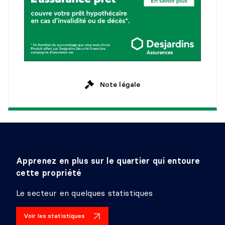
Revêtement :
Céramique
Détails :
avec puit de lumiere
SALLE DE LAVAGE
Niveau :
2e niveau
Dimensions :
6'10" X 6'4"
Note légale
Revêtement :
Céramique
Détails :
SALLE FAMILIALE
Niveau :
Sous-sol 1
Dimensions :
31' X 13'11"
Apprenez en plus sur le quartier qui entoure
Revêtement :
Bois
cette propriété
Détails :
peut créer une autre chambre
Le secteur en quelques statistiques
CHAMBRE À COUCHER
Voir les statistiques
Niveau :
Sous-sol 1