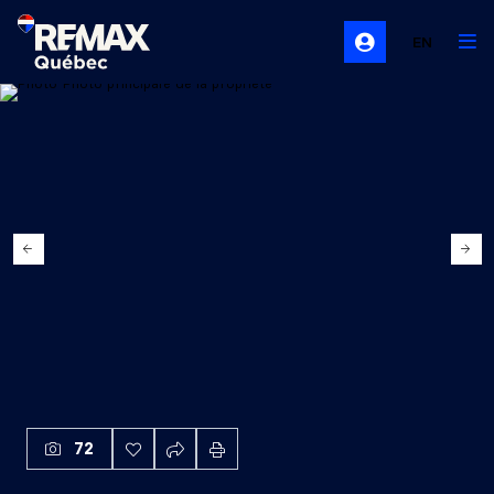
EN
72