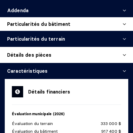
Addenda
Particularités du bâtiment
Particularités du terrain
Détails des pièces
HALL D'ENTRÉE/VESTIBULE
Caractéristiques
Niveau :
1er niveau/RDC
Dimensions :
14'5" X 5'5"
Détails financiers
Revêtement :
Céramique
Détails :
Évaluation municipale (2026)
CUISINE
Évaluation du terrain
333 000 $
Niveau :
1er niveau/RDC
Évaluation du bâtiment
917 400 $