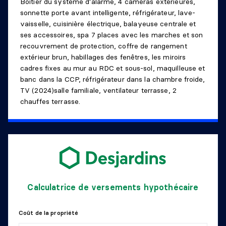
Boitier du système d'alarme, 4 caméras extérieures,
Niveau :
1er niveau/RDC
sonnette porte avant intelligente, réfrigérateur, lave-
Dimensions :
6'7" X 5'10" irr.
vaisselle, cuisinière électrique, balayeuse centrale et
Revêtement :
Porcelaine
ses accessoires, spa 7 places avec les marches et son
Détails :
recouvrement de protection, coffre de rangement
extérieur brun, habillages des fenêtres, les miroirs
CHAMBRE À COUCHER PRINCIPALE
cadres fixes au mur au RDC et sous-sol, maquilleuse et
banc dans la CCP, réfrigérateur dans la chambre froide,
Niveau :
1er niveau/RDC
TV (2024)salle familiale, ventilateur terrasse, 2
Dimensions :
14'2" X 11'0"
chauffes terrasse.
Revêtement :
Bois
Détails :
PENDERIE (WALK-IN)
Niveau :
1er niveau/RDC
Dimensions :
14'2" X 5'8"
Calculatrice de versements hypothécaire
Revêtement :
Bois
Détails :
Chambre à coucher principales
Coût de la propriété