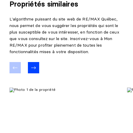
Niveau :
Sous-sol 1
Propriétés similaires
Dimensions :
17'4" X 12'9" irr.
Revêtement :
Plancher flottant
L'algorithme puissant du site web de RE/MAX Québec,
Détails :
nous permet de vous suggérer les propriétés qui sont le
plus susceptible de vous intéresser, en fonction de ceux
BOUDOIR
que vous consultez sur le site. Inscrivez-vous à Mon
RE/MAX pour profiter pleinement de toutes les
Niveau :
Sous-sol 1
fonctionnalités mises à votre disposition.
Dimensions :
15'9" X 6'5" irr.
Revêtement :
Plancher flottant
Détails :
CAVE/CHAMBRE FROIDE
Niveau :
Sous-sol 1
Dimensions :
14'2" X 11'2"
Revêtement :
Béton
Détails :
Porte extérieure
GARAGE