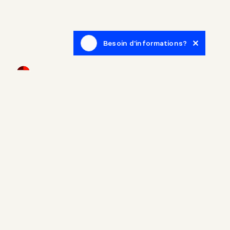
Besoin d'informations?
Infolettre
Inscrivez-vous afin de recevoir des articles de blogue en
lien avec le monde de l'immobilier.