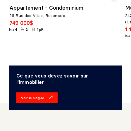
Appartement - Condominium
Ma
26 Rue des Villas, Rosemère
24
(Ca
749 000$
1 
4
2
1 pi²
Ce que vous devez savoir sur
l'immobilier
Voir le blogue