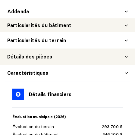
Addenda
Particularités du bâtiment
Particularités du terrain
Détails des pièces
HALL D'ENTRÉE/VESTIBULE
Caractéristiques
Niveau :
1er niveau/RDC
Dimensions :
5'2" X 5'1"
Détails financiers
Revêtement :
Céramique
Détails :
Fermé
Évaluation municipale (2026)
SALON
Évaluation du terrain
293 700 $
Niveau :
1er niveau/RDC
Évaluation du bâtiment
546 100 $