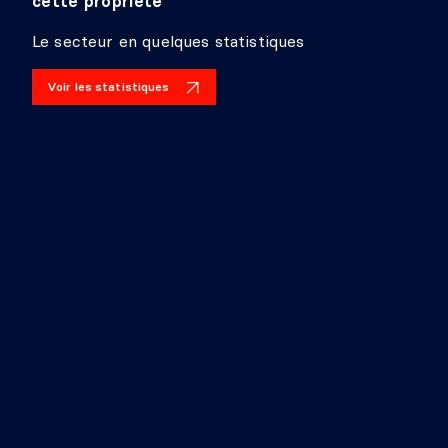
cette propriété
Détails :
Le secteur en quelques statistiques
SALLE DE BAINS
Voir les statistiques
Niveau :
Sous-sol 1
Dimensions :
10'9" X 7'11"
Revêtement :
Céramique
Détails :
SALLE MÉCANIQUE
Niveau :
Sous-sol 1
Dimensions :
11'9" X 5'1"
Revêtement :
Béton
Détails :
CAVE/CHAMBRE FROIDE
Niveau :
Sous-sol 1