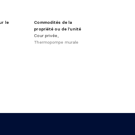
X 7'0" irr.
Ingénierie
ur le
Commodités de la
propriété ou de l'unité
Cour privée,
Thermopompe murale
 7'4" irr.
Céramique
'égouts
ique, Champ
 X 9'9"
Ingénierie
X 10'5"
Ingénierie
 X 7'8"
Céramique