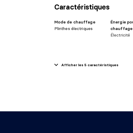
niveau/RDC
irr.
Caractéristiques
1er
Coin café
8'11" 
Mode de chauffage
Énergie po
niveau/RDC
Plinthes électriques
chauffage
Électricité
1er
Salle d'eau
3'2" X
niveau/RDC
Approvisionnement en
Système d
eau
Fosse sept
Afficher les 5 caractéristiques
Chambre à
13'0"
Municipalité
d'épuration
2e niveau
coucher
irr.
Chambre à
9'9" 
2e niveau
coucher
irr.
9'10"
Salle de bains
2e niveau
irr.