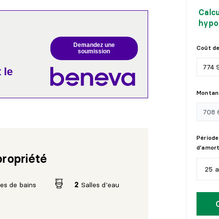
Calc
hypo
Demandez une
Coût de
soumission
 le
Montant
Période
d'amor
propriété
25 
les de bains
2
Salles d'eau
5
a
1
0