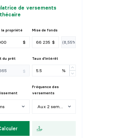
ulatrice de versements
thécaire
 la propriété
Mise de fonds
$
$
 du prêt
Taux d'intérêt
%
$
Fréquence des
tissement
versements
ans
Aux 2 semaines
n
s
H
e
b
d
o
m
a
d
a
i
r
e
Calculer
a
n
s
A
u
x
2