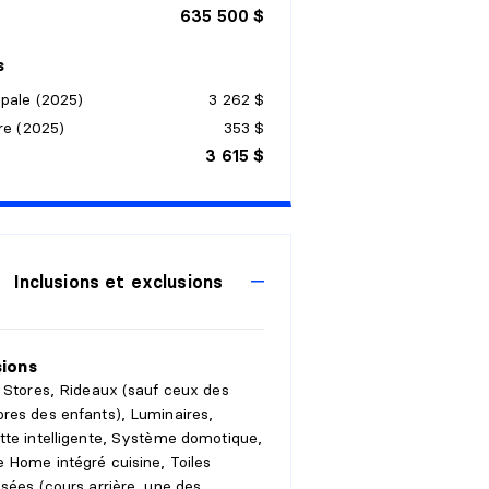
635 500 $
s
ipale (2025)
3 262 $
re (2025)
353 $
3 615 $
Inclusions et exclusions
sions
 Stores, Rideaux (sauf ceux des
res des enfants), Luminaires,
te intelligente, Système domotique,
 Home intégré cuisine, Toiles
sées (cours arrière, une des