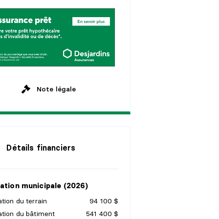
s
e
m
a
i
n
e
s
a
n
s
M
e
n
s
u
e
l
l
e
a
n
s
a
n
s
Note légale
Détails financiers
ation municipale (2026)
tion du terrain
94 100 $
ation du bâtiment
541 400 $