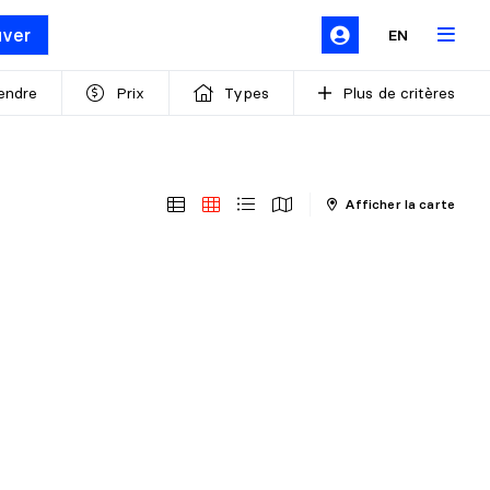
uver
EN
endre
Prix
Types
Plus de critères
Afficher la carte