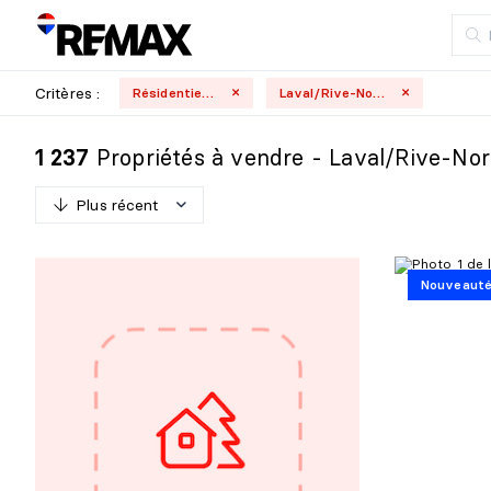
Critères :
Résidentielle
Laval/Rive-Nord
Propriétés à vendre - Laval/Rive-No
1 237
Plus récent
P
l
u
s
r
é
c
e
n
t
Nouveaut
M
o
i
n
s
r
é
c
e
n
t
P
l
u
s
c
h
e
r
M
o
i
n
s
c
h
e
r