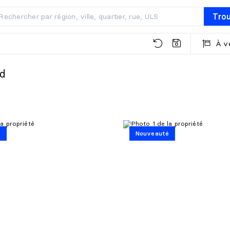
Tro
À v
rd
é
Nouveauté