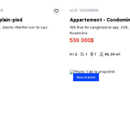
83
ULS: 12028856
plain-pied
Appartement - Condomi
, Sainte-Marthe-sur-le-Lac
185 Rue De Langloiserie app. 208,
Rosemère
539 000$
2
1
1
86,30 m²
Nouveauté