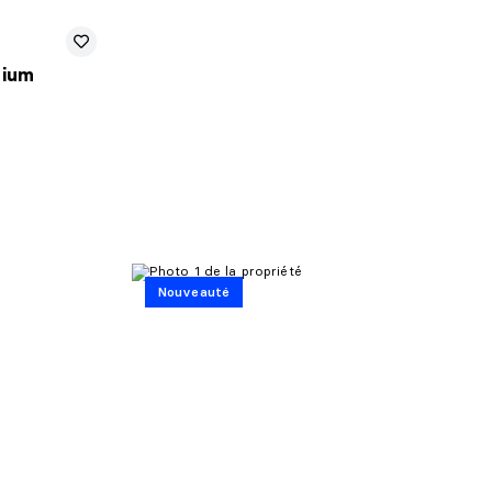
nium
Nouveauté