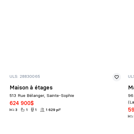
ULS: 28830065
UL
Maison à étages
Ma
513 Rue Bélanger, Sainte-Sophie
96
(L
624 900$
5
3
1
1
1 629 pi²