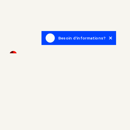
Besoin d'informations?
Infolettre
Inscrivez-vous afin de recevoir des articles de blogue en
lien avec le monde de l'immobilier.