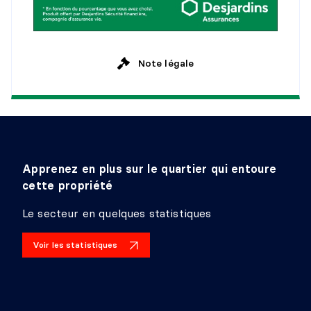
Niveau :
Sous-sol 1
Dimensions :
11'0" X 9'4"
Revêtement :
Plancher flottant
Détails :
Note légale
BUREAU
Niveau :
Sous-sol 1
Dimensions :
9'5" X 9'6"
Revêtement :
Plancher flottant
Apprenez en plus sur le quartier qui entoure
Détails :
cette propriété
SALLE FAMILIALE
Le secteur en quelques statistiques
Niveau :
Sous-sol 1
Voir les statistiques
Dimensions :
13'0" X 11'7"
Revêtement :
Plancher flottant
Détails :