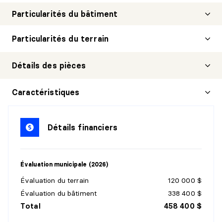
Particularités du bâtiment
Particularités du terrain
Détails des pièces
CHAMBRE À COUCHER PRINCIPALE
Caractéristiques
Niveau :
2e niveau
Dimensions :
13'0" X 10'5"
Détails financiers
Revêtement :
Plancher flottant
Détails :
Walk-in
Évaluation municipale (2026)
CHAMBRE À COUCHER
Évaluation du terrain
120 000 $
Niveau :
2e niveau
Évaluation du bâtiment
338 400 $
Dimensions :
10'6" X 8'5"
Total
458 400 $
Revêtement :
Plancher flottant