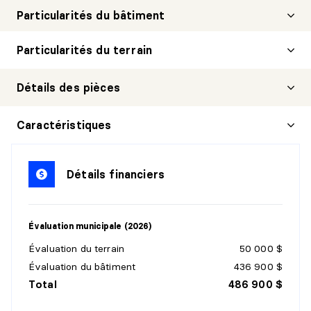
Particularités du bâtiment
Particularités du terrain
Détails des pièces
HALL D'ENTRÉE/VESTIBULE
Caractéristiques
Niveau :
1er niveau/RDC
Dimensions :
8'0" X 6'8" irr.
Détails financiers
Revêtement :
Céramique
Détails :
Évaluation municipale (2026)
CUISINE
Évaluation du terrain
50 000 $
Niveau :
1er niveau/RDC
Évaluation du bâtiment
436 900 $
Dimensions :
10'2" X 11'10" irr.
Total
486 900 $
Revêtement :
Céramique
Détails :