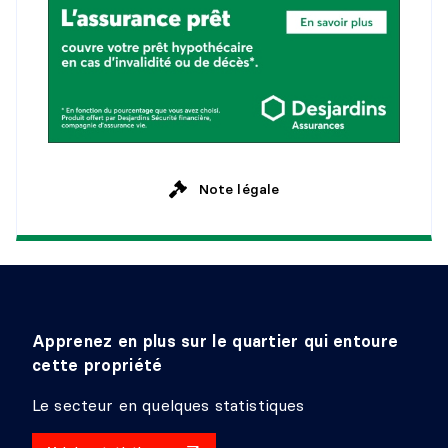
Niveau :
Rez-de-jardin
Dimensions :
10'4" X 11'5" irr.
Revêtement :
Tapis
Détails :
SALLE DE BAINS
Niveau :
Rez-de-jardin
Note légale
Dimensions :
11'3" X 8'3" irr.
Revêtement :
Céramique
Détails :
Apprenez en plus sur le quartier qui entoure
cette propriété
Le secteur en quelques statistiques