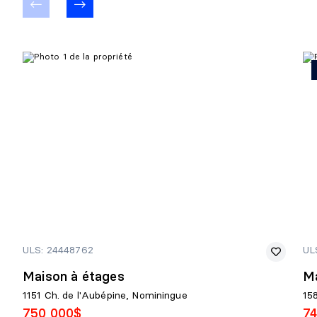
ULS: 24448762
UL
Maison à étages
Ma
1151 Ch. de l'Aubépine, Nominingue
15
750 000$
7