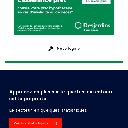
CUISINE
Niveau :
1er niveau/RDC
Dimensions :
13'8" X 7'10"
Revêtement :
Céramique
Détails :
Note légale
CHAMBRE À COUCHER
Niveau :
2e niveau
Dimensions :
12'11" X 11'3"
Revêtement :
Plancher flottant
Détails :
Apprenez en plus sur le quartier qui entoure
CHAMBRE À COUCHER
cette propriété
Niveau :
2e niveau
Le secteur en quelques statistiques
Dimensions :
9'7" X 8'5"
Revêtement :
Bois
Voir les statistiques
Détails :