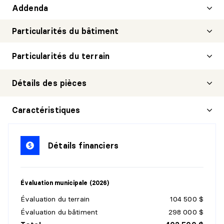
Addenda
Particularités du bâtiment
Particularités du terrain
Détails des pièces
HALL D'ENTRÉE/VESTIBULE
Caractéristiques
Niveau :
Rez-de-jardin
Dimensions :
11'1" X 6'2" irr.
Détails financiers
Revêtement :
Céramique
Détails :
Évaluation municipale (2026)
SALLE FAMILIALE
Évaluation du terrain
104 500 $
Niveau :
Rez-de-jardin
Évaluation du bâtiment
298 000 $
Dimensions :
17'0" X 10'6"