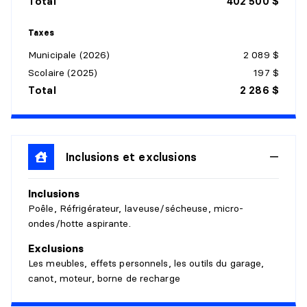
Total
402 500 $
Revêtement :
Tapis
Détails :
Poêle au bois
Taxes
Municipale (2026)
2 089 $
ATELIER
Scolaire (2025)
197 $
Niveau :
Rez-de-jardin
Total
2 286 $
Dimensions :
13'5" X 7'7"
Revêtement :
Vinyle
Détails :
Salle des machines
Inclusions et exclusions
SALLE DE LAVAGE
Inclusions
Niveau :
Rez-de-jardin
Poêle, Réfrigérateur, laveuse/sécheuse, micro-
Dimensions :
15'0" X 10'0"
ondes/hotte aspirante.
Revêtement :
Vinyle
Détails :
Exclusions
Les meubles, effets personnels, les outils du garage,
SALLE DE BAINS
canot, moteur, borne de recharge
Niveau :
1er niveau/RDC