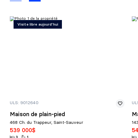
Visite libre aujourd'hui
ULS: 9012640
UL
Maison de plain-pied
Ma
468 Ch. du Trappeur, Saint-Sauveur
143
539 000$
5
3
1