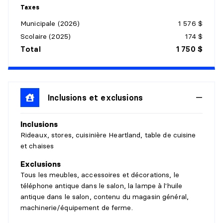
Détails :
Taxes
Municipale (2026)
1 576 $
CUISINE
Scolaire (2025)
174 $
Niveau :
1er niveau/RDC
Total
1 750 $
Dimensions :
12'4" X 13'4"
Revêtement :
Bois
Détails :
Inclusions et exclusions
SALLE DE BAINS
Inclusions
Niveau :
1er niveau/RDC
Rideaux, stores, cuisinière Heartland, table de cuisine
Dimensions :
3'1" X 6'2"
et chaises
Revêtement :
Bois
Détails :
Douche indépendante
Exclusions
Tous les meubles, accessoires et décorations, le
PASSAGE
téléphone antique dans le salon, la lampe à l'huile
antique dans le salon, contenu du magasin général,
Niveau :
2e niveau
machinerie/équipement de ferme.
Dimensions :
9'3" X 22'10" irr.