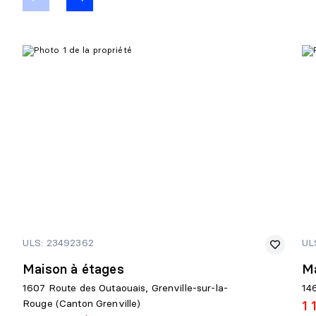
ULS: 23492362
UL
Maison à étages
Ma
1607 Route des Outaouais, Grenville-sur-la-
14
Rouge (Canton Grenville)
1 