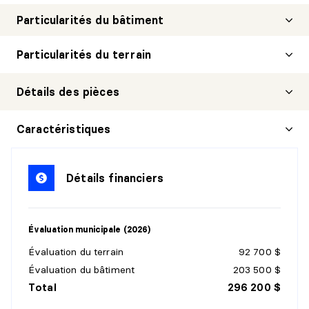
Particularités du bâtiment
Particularités du terrain
Détails des pièces
SALON
Caractéristiques
Niveau :
1er niveau/RDC
Dimensions :
19' X 23' irr.
Détails financiers
Revêtement :
Bois
Détails :
Évaluation municipale (2026)
SALLE À MANGER
Évaluation du terrain
92 700 $
Niveau :
1er niveau/RDC
Évaluation du bâtiment
203 500 $
Dimensions :
10'4" X 13'4"
Total
296 200 $
Revêtement :
Bois