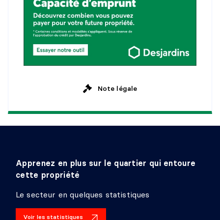
Niveau :
Sous-sol 1
Dimensions :
10'3" X 10'11"
Revêtement :
Bois
Détails :
SALLE DE LAVAGE
Note légale
Niveau :
Sous-sol 1
Dimensions :
8'11" X 12'6"
Revêtement :
Plancher flottant
Détails :
CAVE/CHAMBRE FROIDE
Apprenez en plus sur le quartier qui entoure
Niveau :
Sous-sol 1
cette propriété
Dimensions :
7'7" X 9'10"
Revêtement :
Tuiles
Le secteur en quelques statistiques
Détails :
Voir les statistiques