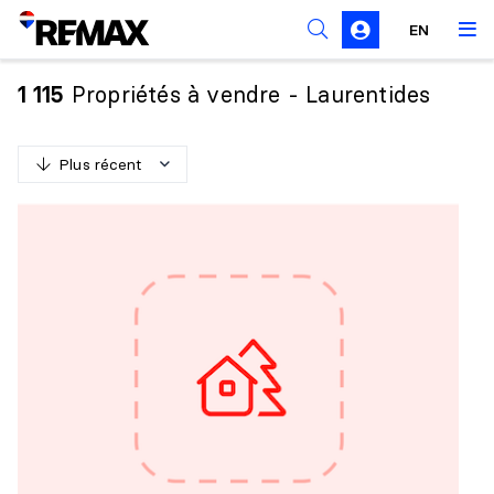
Règles de sollicitation
EN
Propriétés à vendre - Laurentides
1 115
Plus récent
P
l
u
s
r
é
c
e
n
t
M
o
i
n
s
r
é
c
e
n
t
P
l
u
s
c
h
e
r
M
o
i
n
s
c
h
e
r