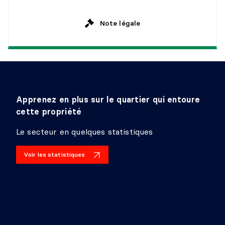
Revêtement :
Détails :
Note légale
CHAMBRE À COUCHER
Niveau :
2e niveau
Dimensions :
11'8" X 10'9"
Revêtement :
Apprenez en plus sur le quartier qui entoure
Détails :
cette propriété
SALLE DE BAINS
Le secteur en quelques statistiques
Niveau :
2e niveau
Voir les statistiques
Dimensions :
8'6" X 8'10"
Revêtement :
Détails :