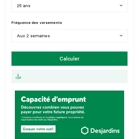
Détails :
25 ans
SALLE D'EAU
5
a
n
s
Fréquence des versements
Niveau :
1er niveau/RDC
1
0
a
n
s
Aux 2 semaines
Dimensions :
5'3" X 6'0"
1
5
a
n
s
Revêtement :
H
e
b
d
o
m
a
d
a
i
r
e
Détails :
Calculer
2
0
a
n
s
A
u
x
2
s
e
m
a
i
n
e
s
CHAMBRE À COUCHER PRINCIPALE
2
5
a
n
s
M
e
n
s
u
e
l
l
e
Niveau :
2e niveau
Dimensions :
12'7" X 12'5"
Revêtement :
Détails :
CHAMBRE À COUCHER
Niveau :
2e niveau
Dimensions :
9'6" X 10'10"