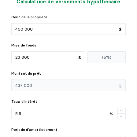
Calculatrice de versements hypothécaire
SALLE À MANGER
Coût de la propriété
Niveau :
1er niveau/RDC
$
Dimensions :
9' X 12'0"
Revêtement :
Détails :
Mise de fonds
$
CUISINE
Niveau :
1er niveau/RDC
Montant du prêt
Dimensions :
10' X 13'
Revêtement :
$
Détails :
Taux d'intérêt
RANGEMENT
%
Niveau :
1er niveau/RDC
Dimensions :
5'3" X 6'9"
Période d'amortissement
Revêtement :