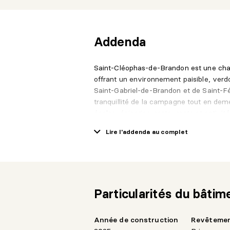
Addenda
Saint-Cléophas-de-Brandon est une cha
offrant un environnement paisible, verdo
Saint-Gabriel-de-Brandon et de Saint-Fél
tranquillité de la campagne tout en dem
écoles, épiceries, restaurants et activité
ses paysages naturels, ses lacs, ses se
Lire l'addenda au complet
et conviviale. Un endroit idéal pour ceux
quelques minutes des commodités.
Particularités du bâtim
Année de construction
Revêteme