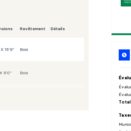
nsions
Revêtement
Détails
 X 15'9"
Bois
 X 9'0"
Bois
Évalu
Évalua
Évalu
X 10'11"
Céramique
Total
Taxe
" X 5'7"
Céramique
Laveuse/sécheuse
Munic