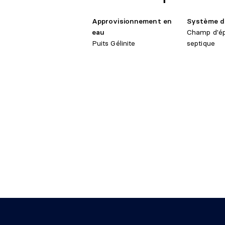
1er
Salle de bains
12'5" 
Approvisionnement en
Système d
niveau/RDC
eau
Champ d'ép
Puits Gélinite
septique
Chambre à
1er
coucher
12'4"
niveau/RDC
principale
Chambre à
1er
9'3" 
coucher
niveau/RDC
Salle familiale
Sous-sol 1
26'1"