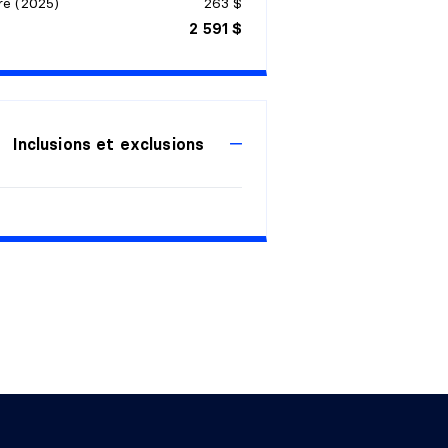
re (2025)
263 $
2 591 $
Inclusions et exclusions