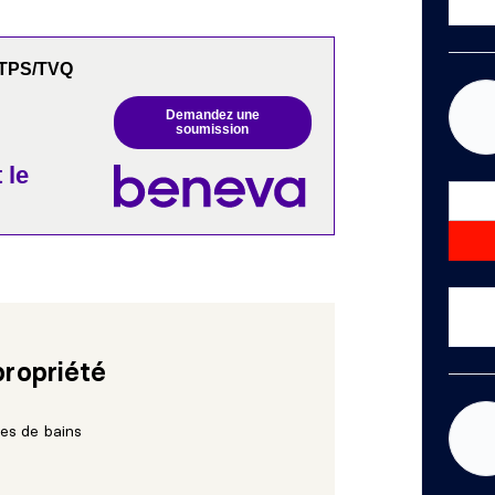
 +TPS/TVQ
Demandez une
soumission
 le
propriété
les de bains