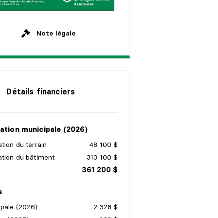
Note légale
Détails financiers
ation municipale (2026)
tion du terrain
48 100 $
ation du bâtiment
313 100 $
361 200 $
s
ipale (2026)
2 328 $