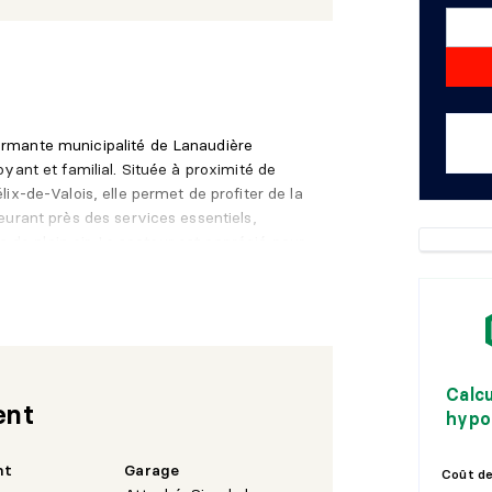
rmante municipalité de Lanaudière
yant et familial. Située à proximité de
ix-de-Valois, elle permet de profiter de la
eurant près des services essentiels,
s de plein air. Le secteur est apprécié pour
ntiers ainsi que son ambiance chaleureuse
 qui recherchent une belle qualité de vie à
Calc
ent
hypo
nt
Garage
Coût de