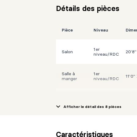
Détails des pièces
Pièce
Niveau
Dime
1er
Salon
20'8"
niveau/RDC
Salle à
1er
11'0"
manger
niveau/RDC
1er
Cuisine
9'0" 
niveau/RDC
Afficher le détail des 8 pièces
1er
Salle de bains
10'11
niveau/RDC
Caractéristiques