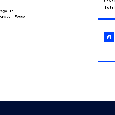
Scolai
Total
X 4'11"
Céramique
'égouts
uration, Fosse
 X 12'0"
Bois
X 12'10"
Bois
 X 43'
Béton