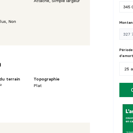
Attaché, Simple largeur
plus, Non
Montant
Période
d'amor
n
25 
du terrain
Topographie
5
a
²
Plat
1
0
1
5
2
0
2
5