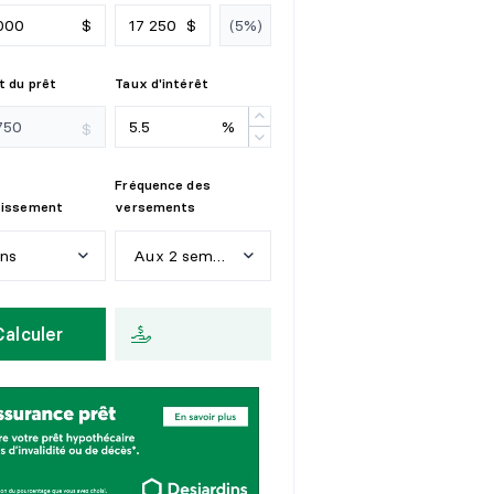
$
$
 du prêt
Taux d'intérêt
%
$
Fréquence des
tissement
versements
ans
Aux 2 semaines
n
s
H
e
b
d
o
m
a
d
a
i
r
e
Calculer
a
n
s
A
u
x
2
s
e
m
a
i
n
e
s
a
n
s
M
e
n
s
u
e
l
l
e
a
n
s
a
n
s