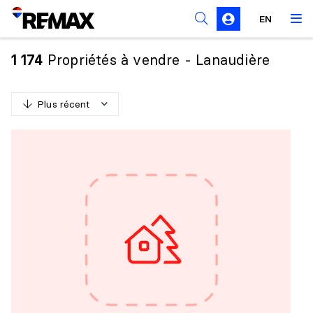
Règles de sollicitation
EN
Propriétés à vendre - Lanaudière
1 174
Plus récent
P
l
u
s
r
é
c
e
n
t
M
o
i
n
s
r
é
c
e
n
t
P
l
u
s
c
h
e
r
M
o
i
n
s
c
h
e
r