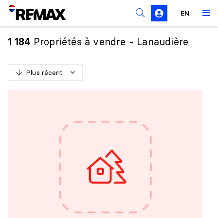
Règles de sollicitation
EN
Propriétés à vendre - Lanaudière
1 184
Plus récent
P
l
u
s
r
é
c
e
n
t
M
o
i
n
s
r
é
c
e
n
t
P
l
u
s
c
h
e
r
M
o
i
n
s
c
h
e
r