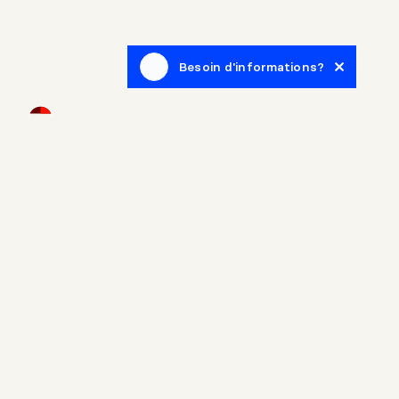
Besoin d'informations?
Infolettre
Inscrivez-vous afin de recevoir des articles de blogue en
lien avec le monde de l'immobilier.