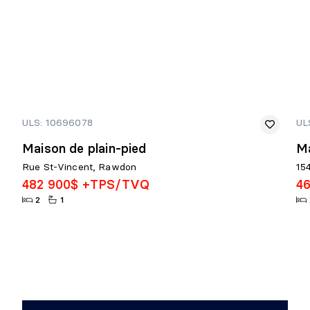
ULS: 10696078
UL
Maison de plain-pied
Ma
Rue St-Vincent, Rawdon
15
482 900$ +TPS/TVQ
4
2
1