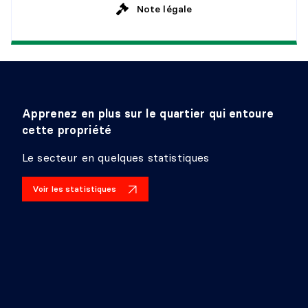
Détails :
Note légale
SALLE DE LAVAGE
Niveau :
1er niveau/RDC
Dimensions :
7' X 5' irr.
Revêtement :
Céramique
Apprenez en plus sur le quartier qui entoure
Détails :
cette propriété
SALLE FAMILIALE
Le secteur en quelques statistiques
Niveau :
Sous-sol 1
Voir les statistiques
Dimensions :
32' X 44' irr.
Revêtement :
Béton
Détails :
Brut Plomberie