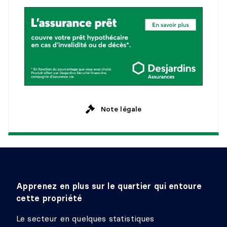
CHAMBRE À COUCHER
Niveau :
2e niveau
Dimensions :
14'8" X 9'7"
Revêtement :
Bois
Détails :
SALLE DE BAINS
Note légale
Niveau :
2e niveau
Dimensions :
12'3" X 13'2"
Revêtement :
Céramique
Détails :
SALLE FAMILIALE
Apprenez en plus sur le quartier qui entoure
Niveau :
Sous-sol 1
cette propriété
Dimensions :
30'2" X 13'11"
Revêtement :
Plancher flottant
Le secteur en quelques statistiques
Détails :