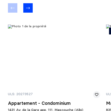
ULS: 20273527
UL
Appartement - Condominium
Ma
1431 Av. de la Gare app. 111, Mascouche (Albi)
83