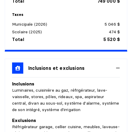
Total
749 000 $
Revêtement :
Bois
Détails :
Double face
Taxes
Municipale (2026)
5 046 $
SALLE À MANGER
Scolaire (2025)
474 $
Niveau :
1er niveau/RDC
Total
5 520 $
Dimensions :
14'7" X 12'10"
Revêtement :
Bois
Détails :
Double Face
Inclusions et exclusions
CUISINE
Inclusions
Niveau :
1er niveau/RDC
Luminaires, cuisinière au gaz, réfrigérateur, lave-
Dimensions :
10'6" X 10'0"
vaisselle, stores, pôles, rideaux, spa, aspirateur
Revêtement :
Céramique
central, divan au sous-sol, système d'alarme, système
Détails :
Comptoir quartz
de son intégré, système d'irrigation
COIN-REPAS
Exclusions
Réfrigérateur garage, cellier cuisine, meubles, laveuse-