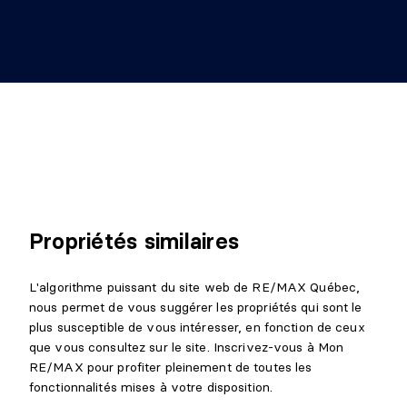
Revêtement :
Plancher flottant
Détails :
RANGEMENT
Niveau :
Sous-sol 1
Dimensions :
14'4" X 8'6"
Revêtement :
Céramique
Détails :
RANGEMENT
Propriétés similaires
Niveau :
Sous-sol 1
Dimensions :
6'6" X 5'6"
L'algorithme puissant du site web de RE/MAX Québec,
Revêtement :
Céramique
nous permet de vous suggérer les propriétés qui sont le
Détails :
plus susceptible de vous intéresser, en fonction de ceux
que vous consultez sur le site. Inscrivez-vous à Mon
RE/MAX pour profiter pleinement de toutes les
fonctionnalités mises à votre disposition.