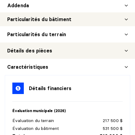
Addenda
Particularités du bâtiment
Particularités du terrain
Détails des pièces
HALL D'ENTRÉE/VESTIBULE
Caractéristiques
Niveau :
1er niveau/RDC
Dimensions :
5'11" X 5'9"
Détails financiers
Revêtement :
Céramique
Détails :
Évaluation municipale (2026)
SALON
Évaluation du terrain
217 500 $
Niveau :
1er niveau/RDC
Évaluation du bâtiment
531 500 $
Dimensions :
14'9" X 18'1"