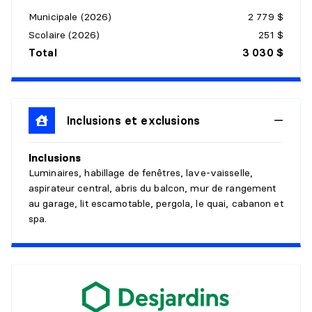
Municipale (2026)
2 779 $
CHAMBRE À COUCHER PRINCIPALE
Scolaire (2026)
251 $
Niveau :
Rez-de-jardin
Total
3 030 $
Dimensions :
12'7" X 10'9"
Revêtement :
Vinyle
Détails :
Inclusions et exclusions
CHAMBRE À COUCHER
Inclusions
Niveau :
Rez-de-jardin
Luminaires, habillage de fenêtres, lave-vaisselle,
Dimensions :
12'6" X 9'
aspirateur central, abris du balcon, mur de rangement
Revêtement :
Vinyle
au garage, lit escamotable, pergola, le quai, cabanon et
Détails :
spa.
CHAMBRE À COUCHER
Niveau :
Rez-de-jardin
Dimensions :
11'7" X 9'7"
Revêtement :
Vinyle