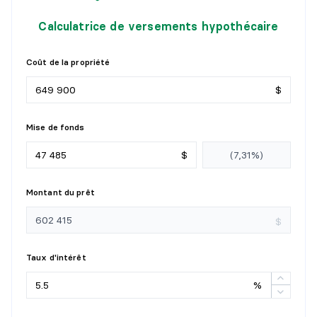
Détails :
Calculatrice de versements hypothécaire
SALLE DE BAINS
Coût de la propriété
Niveau :
Rez-de-jardin
Dimensions :
12' X 5'1"
$
Revêtement :
Céramique
Détails :
Douche céramique (5 X3,6 pieds
Mise de fonds
CUISINE
$
Niveau :
2e niveau
Montant du prêt
Dimensions :
10' X 14'5"
Revêtement :
Céramique
$
Détails :
Ilot 10 X 14,5 pieds
Taux d'intérêt
SALLE À MANGER
%
Niveau :
2e niveau
Dimensions :
12' X 14'3"