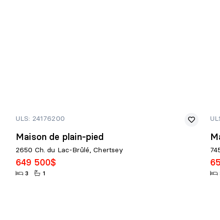
ULS: 24176200
UL
Maison de plain-pied
Ma
2650 Ch. du Lac-Brûlé, Chertsey
74
649 500$
6
3
1