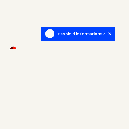
Besoin d'informations?
Infolettre
Inscrivez-vous afin de recevoir des articles de blogue en
lien avec le monde de l'immobilier.