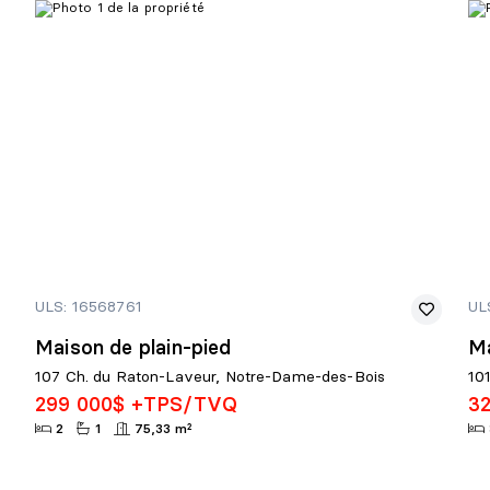
ULS: 16568761
UL
Maison de plain-pied
Ma
107 Ch. du Raton-Laveur, Notre-Dame-des-Bois
101
299 000$ +TPS/TVQ
3
2
1
75,33 m²