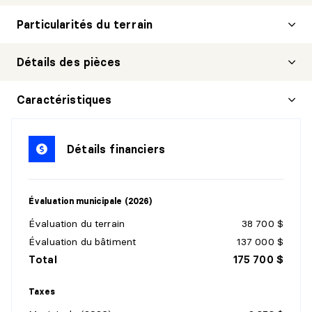
Particularités du terrain
Détails des pièces
HALL D'ENTRÉE/VESTIBULE
Caractéristiques
Niveau :
1er niveau/RDC
Dimensions :
14'0" X 5'6"
Détails financiers
Revêtement :
Céramique
Détails :
Évaluation municipale (2026)
CUISINE
Évaluation du terrain
38 700 $
Niveau :
1er niveau/RDC
Évaluation du bâtiment
137 000 $
Dimensions :
13'0" X 7'0" irr.
Total
175 700 $
Revêtement :
Linoléum
Détails :
Cuisine et coin repas
Taxes