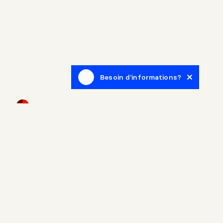
Besoin d'informations?
Infolettre
Inscrivez-vous afin de recevoir des articles de blogue en
lien avec le monde de l'immobilier.