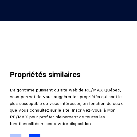
SALON
Niveau :
Sous-sol 1
Dimensions :
13'7" X 30'3"
Revêtement :
Plancher flottant
Détails :
RANGEMENT
Niveau :
Sous-sol 1
Propriétés similaires
Dimensions :
3'5" X 11'8" irr.
Revêtement :
Béton
L'algorithme puissant du site web de RE/MAX Québec,
Détails :
sous-escalier
nous permet de vous suggérer les propriétés qui sont le
plus susceptible de vous intéresser, en fonction de ceux
SALLE MÉCANIQUE
que vous consultez sur le site. Inscrivez-vous à Mon
RE/MAX pour profiter pleinement de toutes les
Niveau :
Sous-sol 1
fonctionnalités mises à votre disposition.
Dimensions :
12'11" X 13'2" irr.
Revêtement :
Béton