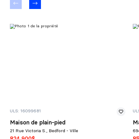
Détails :
ULS: 16099681
UL
Maison de plain-pied
Ma
21 Rue Victoria S., Bedford - Ville
69
824 900$
8