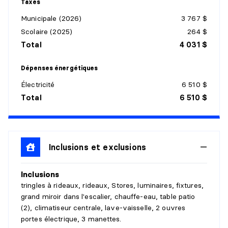
Taxes
Municipale (2026)
3 767 $
SALLE À MANGER
Scolaire (2025)
264 $
Niveau :
1er niveau/RDC
Total
4 031 $
Dimensions :
13'10" X 12'7"
Revêtement :
Bois
Dépenses énergétiques
Détails :
plafond 8.5 pi.
Électricité
6 510 $
Total
6 510 $
SALON
Niveau :
1er niveau/RDC
Dimensions :
14'11" X 30'10"
Revêtement :
Inclusions et exclusions
Bois
Détails :
plafond 9.2 pi.
Inclusions
CUISINE
tringles à rideaux, rideaux, Stores, luminaires, fixtures,
grand miroir dans l'escalier, chauffe-eau, table patio
Niveau :
1er niveau/RDC
(2), climatiseur centrale, lave-vaisselle, 2 ouvres
Dimensions :
15'11" X 16'8" irr.
portes électrique, 3 manettes.
Revêtement :
Céramique