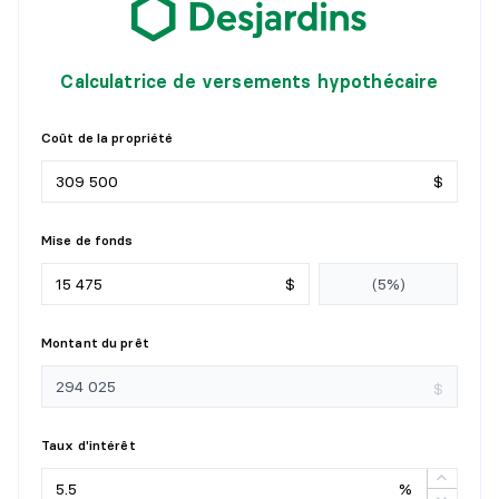
Revêtement :
Détails :
Calculatrice de versements hypothécaire
SALON
Coût de la propriété
Niveau :
1er niveau/RDC
Dimensions :
12'2" X 13'
$
Revêtement :
Détails :
Mise de fonds
SALLE DE BAINS
$
Niveau :
1er niveau/RDC
Montant du prêt
Dimensions :
8'2" X 9'3"
Revêtement :
Céramique
$
Détails :
Taux d'intérêt
CHAMBRE À COUCHER PRINCIPALE
%