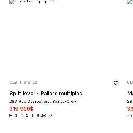
ULS: 17818122
UL
Split level - Paliers multiples
Ma
298 Rue Desrochers, Sainte-Croix
29
319 900$
3
3
2
81,80 m²