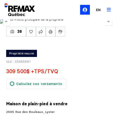
EN
38
Propriété neuve
ULS : 23455591
309 500$ +TPS/TVQ
Calculez vos versements
Maison de plain-pied
à vendre
2695 Rue des Bouleaux, Lyster