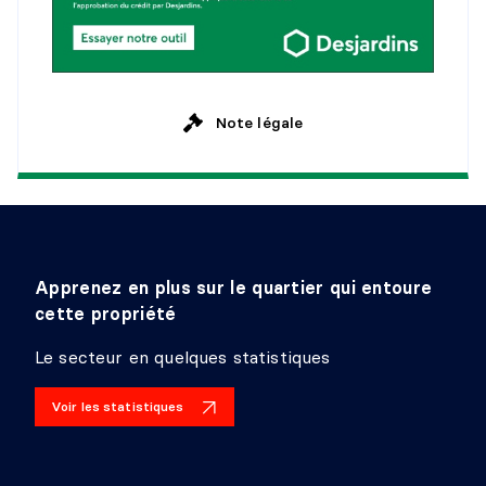
Niveau :
Sous-sol 1
Dimensions :
10'2" X 10'
Revêtement :
Détails :
Note légale
SALLE DE BAINS
Niveau :
Sous-sol 1
Dimensions :
4'4" X 8'3"
Revêtement :
Céramique
Détails :
Apprenez en plus sur le quartier qui entoure
cette propriété
SALLE DE LAVAGE
Le secteur en quelques statistiques
Niveau :
Sous-sol 1
Dimensions :
5'6" X 8'3"
Voir les statistiques
Revêtement :
Céramique
Détails :