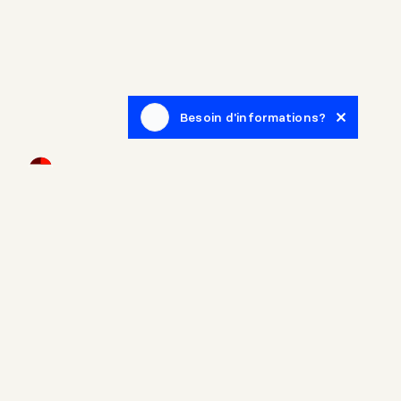
Besoin d'informations?
Infolettre
Inscrivez-vous afin de recevoir des articles de blogue en
lien avec le monde de l'immobilier.