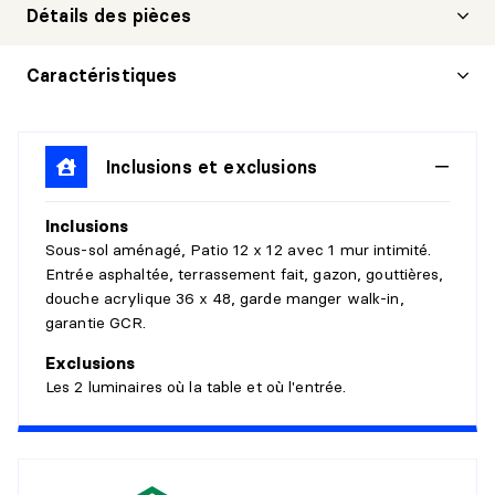
Détails des pièces
HALL D'ENTRÉE/VESTIBULE
Caractéristiques
Niveau :
1er niveau/RDC
Dimensions :
7' X 6'
Inclusions et exclusions
Revêtement :
Céramique
Détails :
Inclusions
CUISINE
Sous-sol aménagé, Patio 12 x 12 avec 1 mur intimité.
Entrée asphaltée, terrassement fait, gazon, gouttières,
Niveau :
1er niveau/RDC
douche acrylique 36 x 48, garde manger walk-in,
Dimensions :
11'11" X 11'6"
garantie GCR.
Revêtement :
Céramique
Exclusions
Détails :
Les 2 luminaires où la table et où l'entrée.
SALLE À MANGER
Niveau :
1er niveau/RDC
Dimensions :
11'4" X 10'6"