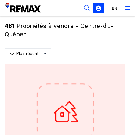
Règles de sollicitation
EN
Propriétés à vendre - Centre-du-
481
Québec
Plus récent
P
l
u
s
r
é
c
e
n
t
M
o
i
n
s
r
é
c
e
n
t
P
l
u
s
c
h
e
r
M
o
i
n
s
c
h
e
r