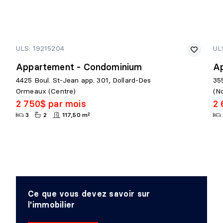
ULS: 19215204
UL
Appartement - Condominium
A
4425 Boul. St-Jean app. 301, Dollard-Des
35
Ormeaux (Centre)
(N
2 750$ par mois
2 
3
2
117,50 m²
Ce que vous devez savoir sur
l'immobilier