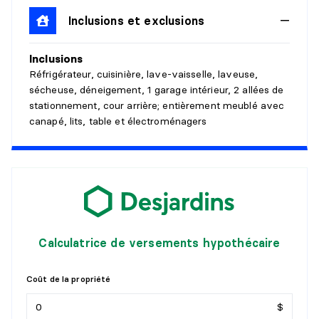
Inclusions et exclusions
Niveau :
1er niveau/RDC
Dimensions :
21'3" X 11'8"
Inclusions
Revêtement :
Bois
Réfrigérateur, cuisinière, lave-vaisselle, laveuse,
Détails :
sécheuse, déneigement, 1 garage intérieur, 2 allées de
stationnement, cour arrière; entièrement meublé avec
SALLE À MANGER
canapé, lits, table et électroménagers
Niveau :
1er niveau/RDC
Dimensions :
13'3" X 13'3"
Revêtement :
Bois
Détails :
CUISINE
Calculatrice de versements hypothécaire
Niveau :
1er niveau/RDC
Dimensions :
12'9" X 11'
Coût de la propriété
Revêtement :
Céramique
Détails :
$