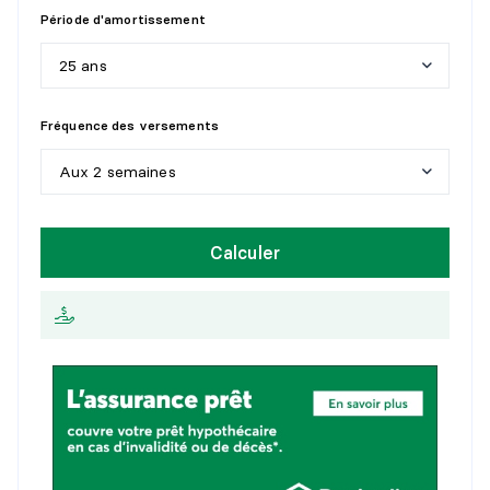
Période d'amortissement
25 ans
5
a
n
s
Fréquence des versements
1
0
a
n
s
Aux 2 semaines
1
5
a
n
s
H
e
b
d
o
m
a
d
a
i
r
e
Calculer
2
0
a
n
s
A
u
x
2
s
e
m
a
i
n
e
s
2
5
a
n
s
M
e
n
s
u
e
l
l
e