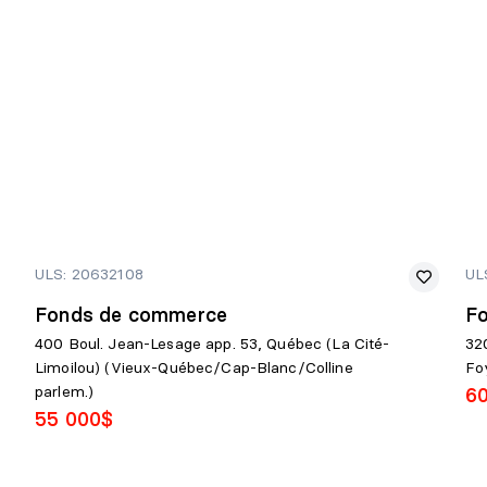
ULS: 20632108
UL
Fonds de commerce
F
400 Boul. Jean-Lesage app. 53, Québec (La Cité-
32
Limoilou) (Vieux-Québec/Cap-Blanc/Colline
Fo
parlem.)
6
55 000$