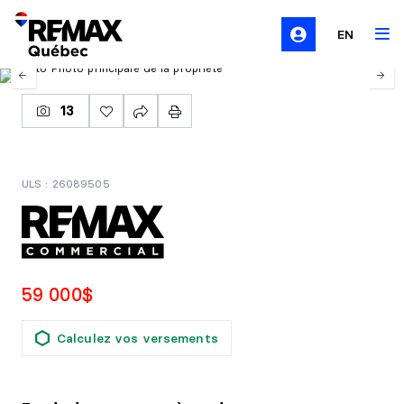
EN
13
ULS : 26089505
59 000$
Calculez vos versements