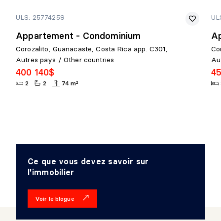
ULS: 25774259
UL
Appartement - Condominium
A
Corozalito, Guanacaste, Costa Rica app. C301,
Co
Autres pays / Other countries
Au
400 140$
45
2
2
74 m²
Ce que vous devez savoir sur
l'immobilier
Voir le blogue