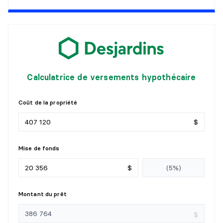
Revêtement :
Céramique
Détails :
SALLE DE BAINS
Niveau :
1er niveau/RDC
Dimensions :
5'7" X 5'7"
Calculatrice de versements hypothécaire
Revêtement :
Céramique
Détails :
Coût de la propriété
SALON
$
Niveau :
1er niveau/RDC
Mise de fonds
Dimensions :
22'12" X 22'12"
Revêtement :
Bois
$
Détails :
Montant du prêt
CUISINE
$
Niveau :
1er niveau/RDC