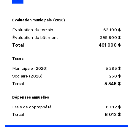
Revêtement :
Céramique
Détails :
Évaluation municipale (2026)
SALLE À MANGER
Évaluation du terrain
62 100 $
Niveau :
4e niveau
Évaluation du bâtiment
398 900 $
Dimensions :
15'1" X 10'5"
Total
461 000 $
Revêtement :
Plancher flottant
Détails :
Taxes
Municipale (2026)
5 295 $
SALON
Scolaire (2026)
250 $
Niveau :
4e niveau
Total
5 545 $
Dimensions :
15'8" X 11'6"
Revêtement :
Plancher flottant
Dépenses annuelles
Détails :
Frais de copropriété
6 012 $
Total
6 012 $
SALLE DE BAINS
Niveau :
4e niveau