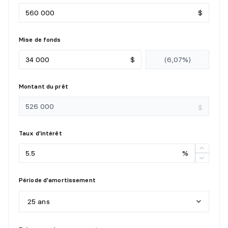
Niveau :
4e niveau
$
Dimensions :
11'6" X 11'7"
Revêtement :
Plancher flottant
Mise de fonds
Détails :
$
CHAMBRE À COUCHER
Montant du prêt
Niveau :
4e niveau
Dimensions :
10'2" X 10'10"
$
Revêtement :
Plancher flottant
Détails :
Taux d'intérêt
HALL D'ENTRÉE/VESTIBULE
%
Niveau :
4e niveau
Période d'amortissement
Dimensions :
3'8" X 10'10"
Revêtement :
Céramique
25 ans
Détails :
5
a
n
s