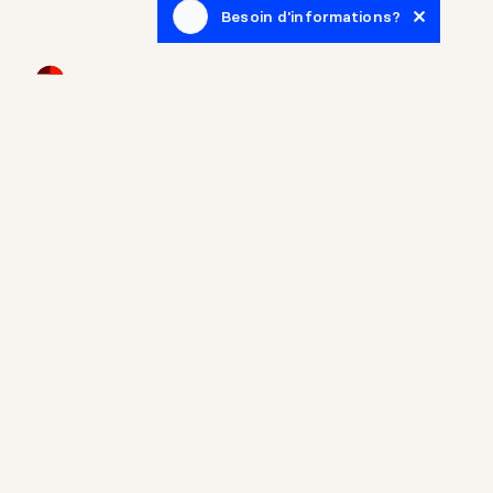
Besoin d'informations?
Infolettre
Inscrivez-vous afin de recevoir des articles de blogue en
lien avec le monde de l'immobilier.
Accueil
Propriétés