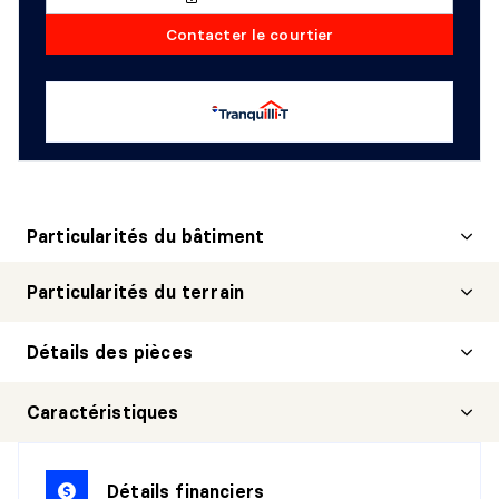
Contacter le courtier
Particularités du bâtiment
Particularités du terrain
Détails des pièces
CUISINE
Caractéristiques
Niveau :
4e niveau
Dimensions :
11'11" X 13'8"
Détails financiers