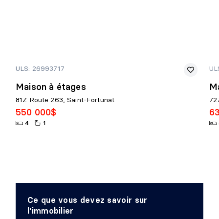
ULS: 26993717
UL
Maison à étages
Ma
81Z Route 263, Saint-Fortunat
72
550 000$
6
4
1
Ce que vous devez savoir sur
l'immobilier