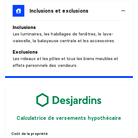
Dimensions :
10'6" X 9'2"
Revêtement :
Inclusions et exclusions
Céramique
Détails :
Inclusions
SALLE DE LAVAGE
Les luminaires, les habillages de fenêtres, le lave-
vaisselle, la balayeuse centrale et les accessoires.
Niveau :
4e niveau
Exclusions
Dimensions :
10'6" X 6'1"
Les rideaux et les pôles et tous les biens meubles et
Revêtement :
Céramique
effets personnels des vendeurs.
Détails :
CHAMBRE À COUCHER
Niveau :
4e niveau
Dimensions :
11'7" X 10'6"
Revêtement :
Plancher flottant
Détails :
Calculatrice de versements hypothécaire
CHAMBRE À COUCHER
Coût de la propriété