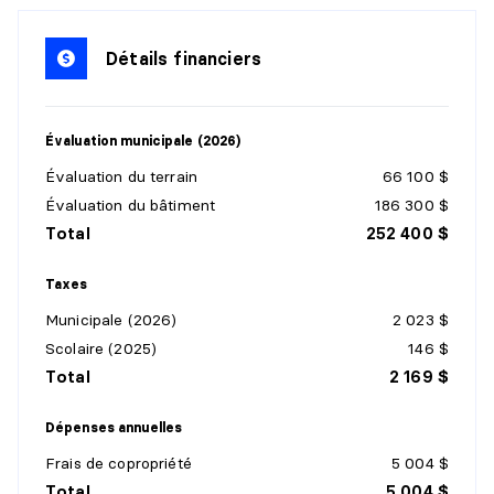
Niveau :
1er niveau/RDC
Dimensions :
7'9" X 8'8" irr.
Détails financiers
Revêtement :
Céramique
Détails :
Évaluation municipale (2026)
CUISINE
Évaluation du terrain
66 100 $
Niveau :
1er niveau/RDC
Évaluation du bâtiment
186 300 $
Dimensions :
9'11" X 8'5" irr.
Total
252 400 $
Revêtement :
Céramique
Détails :
Taxes
Municipale (2026)
2 023 $
SALON
Scolaire (2025)
146 $
Niveau :
1er niveau/RDC
Total
2 169 $
Dimensions :
13' X 17'9" irr.
Revêtement :
Plancher flottant
Dépenses annuelles
Détails :
Frais de copropriété
5 004 $
Total
5 004 $