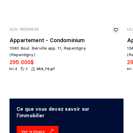
ULS: 18330632
UL
Appartement - Condominium
A
1040 Boul. Iberville app. 11, Repentigny
13
(Repentigny)
(R
295 000$
2
2
1
954,76 pi²
Ce que vous devez savoir sur
l'immobilier
Voir le blogue