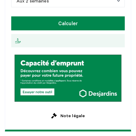
Aux 2 semaines
Détails :
1
5
a
n
s
H
e
b
d
o
m
a
d
a
i
r
e
Calculer
2
0
a
n
s
A
u
x
2
s
e
m
a
i
n
e
s
2
5
a
n
s
M
e
n
s
u
e
l
l
e
Note légale