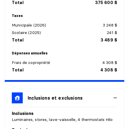
Total
375 600 $
Revêtement :
Bois
Détails :
Taxes
Municipale (2026)
3 248 $
SALLE À MANGER
Scolaire (2025)
241 $
Niveau :
1er niveau/RDC
Total
3 489 $
Dimensions :
9'0" X 13'0"
Revêtement :
Bois
Dépenses annuelles
Détails :
Frais de copropriété
4 308 $
Total
4 308 $
CUISINE
Niveau :
1er niveau/RDC
Dimensions :
9'0" X 11'0"
Revêtement :
Inclusions et exclusions
Céramique
Détails :
Inclusions
SALLE DE BAINS
Luminaires, stores, lave-vaisselle, 4 thermostats Hilo