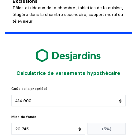
Exclusions
Niveau :
1er niveau/RDC
Pôles et rideaux de la chambre, tablettes de la cuisine,
Dimensions :
9'0" X 9'6"
étagère dans la chambre secondaire, support mural du
Revêtement :
Céramique
téléviseur
Détails :
CHAMBRE À COUCHER PRINCIPALE
Niveau :
1er niveau/RDC
Dimensions :
12'6" X 14'0"
Revêtement :
Bois
Détails :
Calculatrice de versements hypothécaire
WALK-IN
Coût de la propriété
Niveau :
1er niveau/RDC
$
Dimensions :
6'0" X 6'6"
Revêtement :
Bois
Mise de fonds
Détails :
$
CHAMBRE À COUCHER