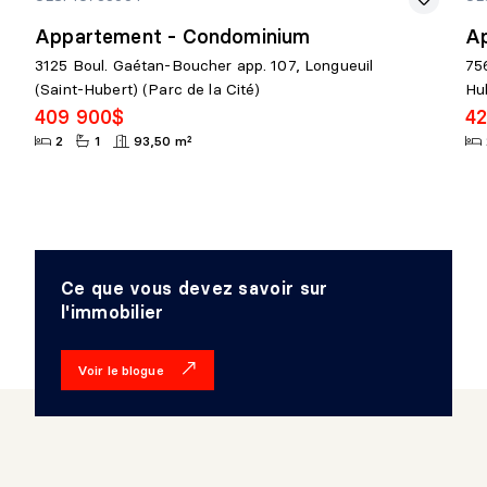
Appartement - Condominium
A
3125 Boul. Gaétan-Boucher app. 107, Longueuil
75
(Saint-Hubert) (Parc de la Cité)
Hu
409 900$
4
2
1
93,50 m²
Ce que vous devez savoir sur
l'immobilier
Voir le blogue