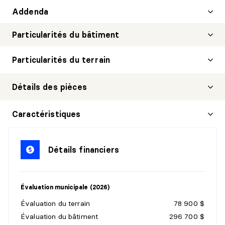
Addenda
Particularités du bâtiment
Particularités du terrain
Détails des pièces
HALL D'ENTRÉE/VESTIBULE
Caractéristiques
Niveau :
1er niveau/RDC
Dimensions :
4'0" X 7'4"
Détails financiers
Revêtement :
Céramique
Détails :
Entrée indépendante
Évaluation municipale (2026)
SALON
Évaluation du terrain
78 900 $
Niveau :
1er niveau/RDC
Évaluation du bâtiment
296 700 $
Dimensions :
11'0" X 14'0"