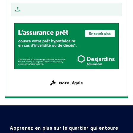
2
5
a
n
s
M
e
n
s
u
e
l
l
e
Note légale
Apprenez en plus sur le quartier qui entoure