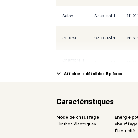
Salon
Sous-sol 1
11' X 1
Cuisine
Sous-sol 1
11' X 1
Chambre à
Sous-sol 1
11' X 1
coucher
Afficher le détail des 5 pièces
Chambre à
Sous-sol 1
11' X 1
coucher
Caractéristiques
Salle de bains
Sous-sol 1
9' X 1
Mode de chauffage
Énergie po
Plinthes électriques
chauffage
Électricité