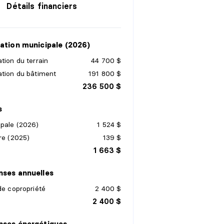
Détails financiers
ation municipale (2026)
tion du terrain
44 700 $
ation du bâtiment
191 800 $
236 500 $
s
ipale (2026)
1 524 $
re (2025)
139 $
1 663 $
ses annuelles
de copropriété
2 400 $
2 400 $
nses énergétiques