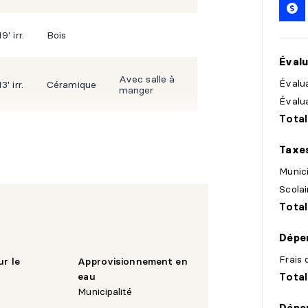
9' irr.
Bois
Évalu
Avec salle à
Évalua
3' irr.
Céramique
manger
Évalu
Total
3' irr.
Bois
Taxe
Munic
Scolai
2' irr.
Bois
Total
Dépen
Avec install.
0' irr.
Céramique
laveuse-
Frais 
ur le
Approvisionnement en
sécheuse
eau
Total
Municipalité
Dépe