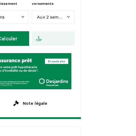
tissement
versements
ans
Aux 2 semaines
n
s
H
e
b
d
o
m
a
d
a
i
r
e
Calculer
a
n
s
A
u
x
2
s
e
m
a
i
n
e
s
a
n
s
M
e
n
s
u
e
l
l
e
a
n
s
a
n
s
Note légale