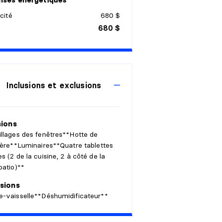
icité
680 $
680 $
Inclusions et exclusions
sions
llages des fenêtres**Hotte de
ière**Luminaires**Quatre tablettes
s (2 de la cuisine, 2 à côté de la
patio)**
sions
e-vaisselle**Déshumidificateur**