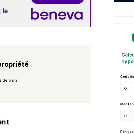
 le
Calc
hypo
propriété
Coût de
e de bain
Montant
ent
Période