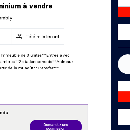
minium
à vendre
hambly
Télé + Internet
Immeuble de 8 unités**Entrée avec
chambres**2 stationnements**Animaux
artir de la mi-août**Transfert**
endu
Demandez une
soumission