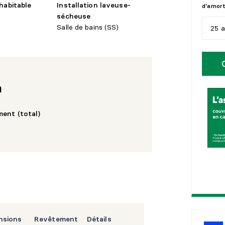
 habitable
Installation laveuse-
d'amor
sécheuse
Salle de bains (SS)
25 
5
a
1
0
n
1
5
ent (total)
2
0
2
5
nsions
Revêtement
Détails