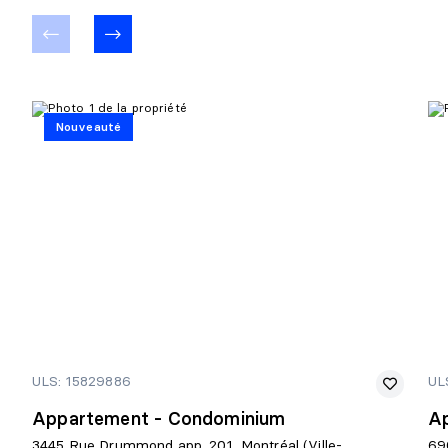
Nouveauté
ULS: 15829886
UL
Appartement - Condominium
A
3445 Rue Drummond app. 201, Montréal (Ville-
69