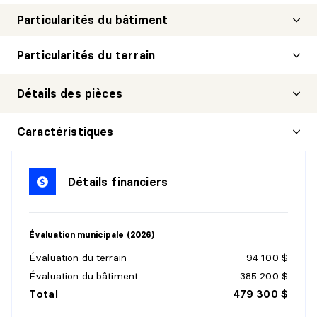
Particularités du bâtiment
Particularités du terrain
Détails des pièces
CHAMBRE À COUCHER PRINCIPALE
Caractéristiques
Niveau :
1er niveau/RDC
Dimensions :
17'3" X 12'2"
Détails financiers
Revêtement :
Parqueterie
Détails :
Évaluation municipale (2026)
WALK-IN
Évaluation du terrain
94 100 $
Niveau :
1er niveau/RDC
Évaluation du bâtiment
385 200 $
Dimensions :
4'5" X 6'3"
Total
479 300 $
Revêtement :
Parqueterie