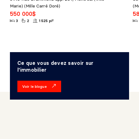
Marie) (Mille Carré Doré)
(M
550 000$
5
3
2
1 525 pi²
Ce que vous devez savoir sur
l'immobilier
Voir le blogue