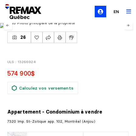
EN
26
ULS : 13266924
574 900$
Calculez vos versements
Appartement - Condominium
à vendre
7320 Imp. St-Zotique app. 102, Montréal (Anjou)